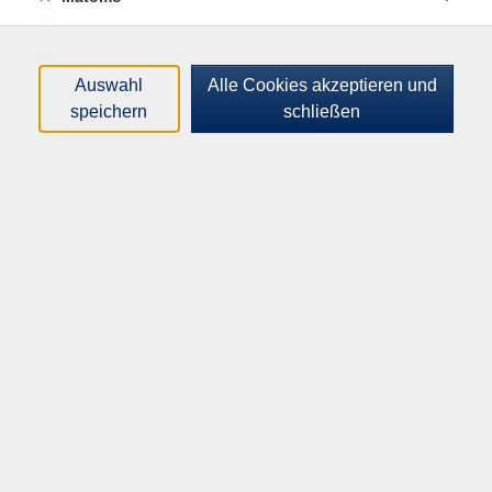
Loading...
Kurse (
1
)
Sortierung
Auswahl
Alle Cookies akzeptieren und
speichern
schließen
Rückenfreundliche und
schonende
Gymnastik für Damen und Herren
Do .
17.09.2026
20:00
Uhr
VHS-Haus, Raum A.3.09 Gymnastikraum
Inhalte
Startseite
Programm