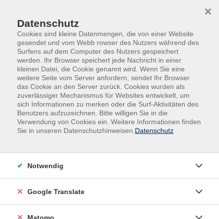
Skip to main content
Skip to page footer
×
Datenschutz
Cookies sind kleine Datenmengen, die von einer Website
gesendet und vom Webb rowser des Nutzers während des
Surfens auf dem Computer des Nutzers gespeichert
werden. Ihr Browser speichert jede Nachricht in einer
kleinen Datei, die Cookie genannt wird. Wenn Sie eine
Übersicht unserer Dozent:innen
weitere Seite vom Server anfordern, sendet Ihr Browser
das Cookie an den Server zurück. Cookies wurden als
zuverlässiger Mechanismus für Websites entwickelt, um
sich Informationen zu merken oder die Surf-Aktivitäten des
Benutzers aufzuzeichnen. Bitte willigen Sie in die
Dozent:innen A-Z
Verwendung von Cookies ein. Weitere Informationen finden
Sie in unseren Datenschutzhinweisen.
Datenschutz
Stefany Sander
Notwendig
Filter
nur buchbare
nur beginnende
Google Translate
Matomo