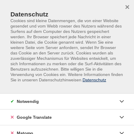
Skip to main content
Skip to page footer
×
Datenschutz
Cookies sind kleine Datenmengen, die von einer Website
gesendet und vom Webb rowser des Nutzers während des
Surfens auf dem Computer des Nutzers gespeichert
werden. Ihr Browser speichert jede Nachricht in einer
kleinen Datei, die Cookie genannt wird. Wenn Sie eine
Übersicht unserer Dozent:innen
weitere Seite vom Server anfordern, sendet Ihr Browser
das Cookie an den Server zurück. Cookies wurden als
zuverlässiger Mechanismus für Websites entwickelt, um
sich Informationen zu merken oder die Surf-Aktivitäten des
Benutzers aufzuzeichnen. Bitte willigen Sie in die
Dozent:innen A-Z
Verwendung von Cookies ein. Weitere Informationen finden
Sie in unseren Datenschutzhinweisen.
Datenschutz
Silja Ahlemeyer
Notwendig
Filter
nur buchbare
nur beginnende
Google Translate
Matomo