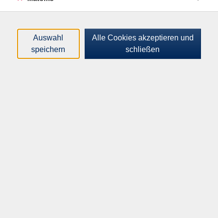
Loading...
Kurse (
6
)
Sortierung
Auswahl
Alle Cookies akzeptieren und
speichern
schließen
Easy English 60plus –
Grundstufe (A1.2) mit
Vorkenntnissen
Di .
15.09.2026
16:00
Uhr
VHS-Haus, Raum A.2.09
Französisch Aufbaustufe
(A2.1)
Mi .
16.09.2026
10:15
Uhr
VHS-Haus, Raum A.2.09