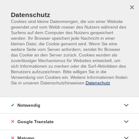
Skip to main content
Skip to page footer
×
Datenschutz
Cookies sind kleine Datenmengen, die von einer Website
gesendet und vom Webb rowser des Nutzers während des
Surfens auf dem Computer des Nutzers gespeichert
werden. Ihr Browser speichert jede Nachricht in einer
kleinen Datei, die Cookie genannt wird. Wenn Sie eine
Übersicht unserer Dozent:innen
weitere Seite vom Server anfordern, sendet Ihr Browser
das Cookie an den Server zurück. Cookies wurden als
zuverlässiger Mechanismus für Websites entwickelt, um
sich Informationen zu merken oder die Surf-Aktivitäten des
Benutzers aufzuzeichnen. Bitte willigen Sie in die
Dozent:innen A-Z
Verwendung von Cookies ein. Weitere Informationen finden
Sie in unseren Datenschutzhinweisen.
Datenschutz
Sarah Renay
Notwendig
Filter
nur buchbare
nur beginnende
Google Translate
Matomo