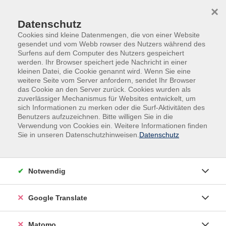
Skip to main content
Skip to page footer
×
Datenschutz
Cookies sind kleine Datenmengen, die von einer Website
gesendet und vom Webb rowser des Nutzers während des
Surfens auf dem Computer des Nutzers gespeichert
werden. Ihr Browser speichert jede Nachricht in einer
kleinen Datei, die Cookie genannt wird. Wenn Sie eine
Übersicht unserer Dozent:innen
weitere Seite vom Server anfordern, sendet Ihr Browser
das Cookie an den Server zurück. Cookies wurden als
zuverlässiger Mechanismus für Websites entwickelt, um
sich Informationen zu merken oder die Surf-Aktivitäten des
Benutzers aufzuzeichnen. Bitte willigen Sie in die
Dozent:innen A-Z
Verwendung von Cookies ein. Weitere Informationen finden
Sie in unseren Datenschutzhinweisen.
Datenschutz
Prof. Dr. Dr. Christoph Markschies
Notwendig
Filter
nur buchbare
nur beginnende
Google Translate
Matomo