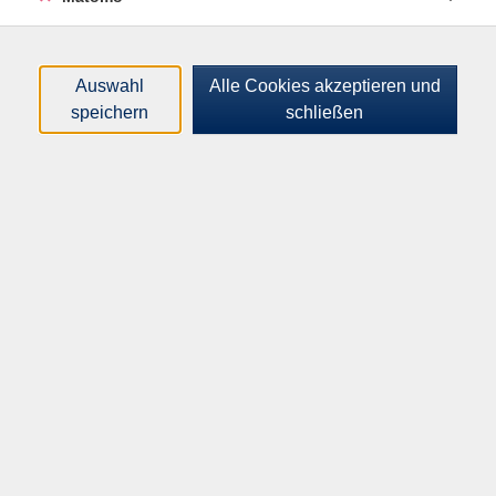
Loading...
Kurse (
1
)
Sortierung
Auswahl
Alle Cookies akzeptieren und
speichern
schließen
Livestream - vhs.wissen live:
Gottes Zeit: Jüdische,
christliche und pagane
Zeitvorstellungen und
Zeiterfahrungen in der Antike
Fr .
04.12.2026
19:30
Uhr
online
Inhalte