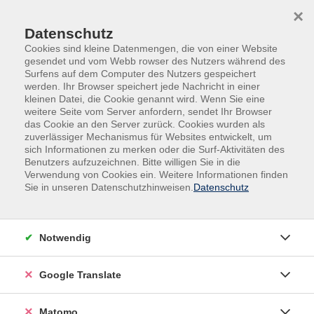
Skip to main content
Skip to page footer
×
Datenschutz
Cookies sind kleine Datenmengen, die von einer Website
gesendet und vom Webb rowser des Nutzers während des
Surfens auf dem Computer des Nutzers gespeichert
werden. Ihr Browser speichert jede Nachricht in einer
kleinen Datei, die Cookie genannt wird. Wenn Sie eine
Übersicht unserer Dozent:innen
weitere Seite vom Server anfordern, sendet Ihr Browser
das Cookie an den Server zurück. Cookies wurden als
zuverlässiger Mechanismus für Websites entwickelt, um
sich Informationen zu merken oder die Surf-Aktivitäten des
Benutzers aufzuzeichnen. Bitte willigen Sie in die
Dozent:innen A-Z
Verwendung von Cookies ein. Weitere Informationen finden
Sie in unseren Datenschutzhinweisen.
Datenschutz
Peter Reynders
Notwendig
Filter
nur buchbare
nur beginnende
Google Translate
Matomo