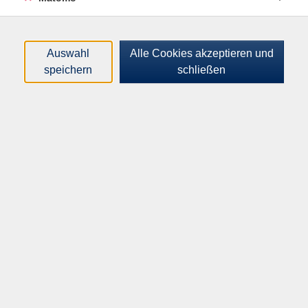
Loading...
Kurse (
1
)
Sortierung
Auswahl
Alle Cookies akzeptieren und
speichern
schließen
Raumreservierungen
allgemein (Intern)
Fr .
19.02.2027
08:00
Uhr
VHS-Haus, Raum A.2.05
​,
VHS-Haus, Raum
A.0,5.13, Zwischenetage
​,
VHS-Haus, Raum
A.0.01 Muchesaal
​, ...
Inhalte
Startseite