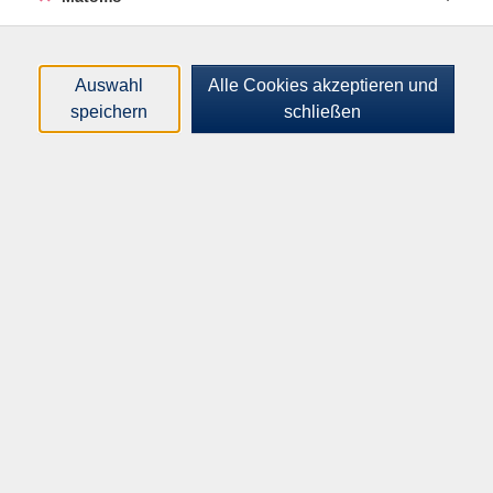
Loading...
Kurse (
1
)
Sortierung
Auswahl
Alle Cookies akzeptieren und
speichern
schließen
Stummfilmkonzert mit dem
Oslo-Blechbläserquintett
Mo .
28.09.2026
18:30
Uhr
VHS-Haus, Raum A.0.01 Muchesaal
Inhalte
Startseite
Programm
Über uns