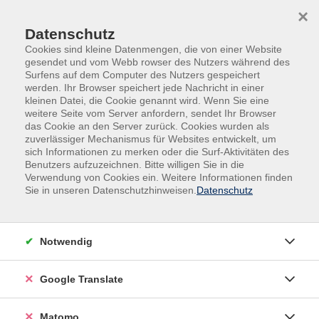
Skip to main content
Skip to page footer
×
Datenschutz
Cookies sind kleine Datenmengen, die von einer Website
gesendet und vom Webb rowser des Nutzers während des
Surfens auf dem Computer des Nutzers gespeichert
werden. Ihr Browser speichert jede Nachricht in einer
kleinen Datei, die Cookie genannt wird. Wenn Sie eine
Übersicht unserer Dozent:innen
weitere Seite vom Server anfordern, sendet Ihr Browser
das Cookie an den Server zurück. Cookies wurden als
zuverlässiger Mechanismus für Websites entwickelt, um
sich Informationen zu merken oder die Surf-Aktivitäten des
Benutzers aufzuzeichnen. Bitte willigen Sie in die
Dozent:innen A-Z
Verwendung von Cookies ein. Weitere Informationen finden
Sie in unseren Datenschutzhinweisen.
Datenschutz
Oslo Messingkvintett DA
Notwendig
Filter
nur buchbare
nur beginnende
Google Translate
Matomo