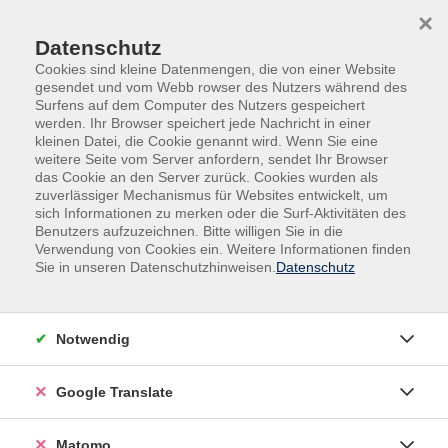
Skip to main content
Skip to page footer
×
Datenschutz
Cookies sind kleine Datenmengen, die von einer Website
gesendet und vom Webb rowser des Nutzers während des
Surfens auf dem Computer des Nutzers gespeichert
werden. Ihr Browser speichert jede Nachricht in einer
kleinen Datei, die Cookie genannt wird. Wenn Sie eine
Übersicht unserer Dozent:innen
weitere Seite vom Server anfordern, sendet Ihr Browser
das Cookie an den Server zurück. Cookies wurden als
zuverlässiger Mechanismus für Websites entwickelt, um
sich Informationen zu merken oder die Surf-Aktivitäten des
Benutzers aufzuzeichnen. Bitte willigen Sie in die
Dozent:innen A-Z
Verwendung von Cookies ein. Weitere Informationen finden
Sie in unseren Datenschutzhinweisen.
Datenschutz
Manfred Wüst
Notwendig
Filter
nur buchbare
nur beginnende
Google Translate
Matomo