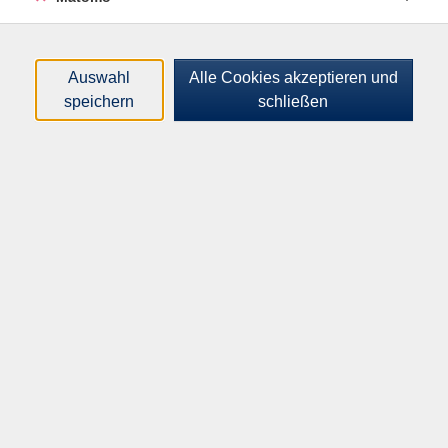
Kurse (
1
)
Loading...
Sortierung
Auswahl
Alle Cookies akzeptieren und
speichern
schließen
Führung durch die historische
Scheutensche Bibliothek im
Gymnasium am Moltkeplatz
Mi .
25.11.2026
18:00
Uhr
Treffpunkt: Gymnasium am Moltkeplatz,
Hauptportal
Inhalte
Startseite