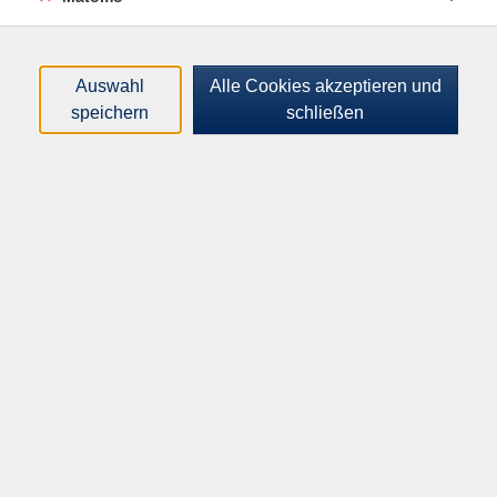
Loading...
Kurse (
1
)
Sortierung
Auswahl
Alle Cookies akzeptieren und
speichern
schließen
Lesung & Gespräch mit Kaleb
Erdmann: "Die
Ausweichschule"
Do .
19.11.2026
19:00
Uhr
VHS-Haus, Raum A.0.01 Muchesaal
Inhalte
Startseite
Programm