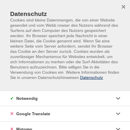
Skip to main content
Skip to page footer
×
Datenschutz
Cookies sind kleine Datenmengen, die von einer Website
gesendet und vom Webb rowser des Nutzers während des
Surfens auf dem Computer des Nutzers gespeichert
werden. Ihr Browser speichert jede Nachricht in einer
kleinen Datei, die Cookie genannt wird. Wenn Sie eine
Übersicht unserer Dozent:innen
weitere Seite vom Server anfordern, sendet Ihr Browser
das Cookie an den Server zurück. Cookies wurden als
zuverlässiger Mechanismus für Websites entwickelt, um
sich Informationen zu merken oder die Surf-Aktivitäten des
Benutzers aufzuzeichnen. Bitte willigen Sie in die
Dozent:innen A-Z
Verwendung von Cookies ein. Weitere Informationen finden
Sie in unseren Datenschutzhinweisen.
Datenschutz
Kaleb Erdmann
Notwendig
Filter
nur buchbare
nur beginnende
Google Translate
Matomo