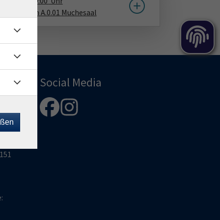
9.02.2027
19:00
Uhr
Haus, Raum A.0.01 Muchesaal
Social Media
-
eßen
8
2151
e: