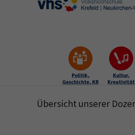
Skip to main content
Skip to page footer
Politik,
Kultur,
Geschichte, KR
Kreativität
Übersicht unserer Doze