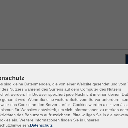
enschutz
ein to Dracula – great English Tales
Fr .
3
es sind kleine Datenmengen, die von einer Website gesendet und vo
VHS-
r des Nutzers während des Surfens auf dem Computer des Nutzers
chert werden. Ihr Browser speichert jede Nachricht in einer kleinen Dat
 genannt wird. Wenn Sie eine weitere Seite vom Server anfordern, se
Sa .
0
owser das Cookie an den Server zurück. Cookies wurden als zuverlässi
the Tudors
ismus für Websites entwickelt, um sich Informationen zu merken oder
VHS-
ktivitäten des Benutzers aufzuzeichnen. Bitte willigen Sie in die Verwe
okies ein. Weitere Informationen finden Sie in unseren
schutzhinweisen.
Datenschutz