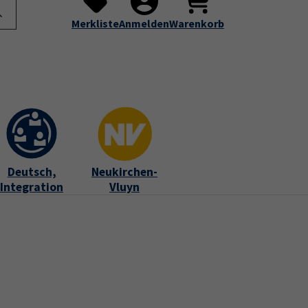
te
Programm
Über uns
Service
Submenu for "Programm"
Submenu for "Über uns"
Submenu for "Servic
Merkliste
Anmelden
Warenkorb
Deutsch,
Neukirchen-
Integration
Vluyn