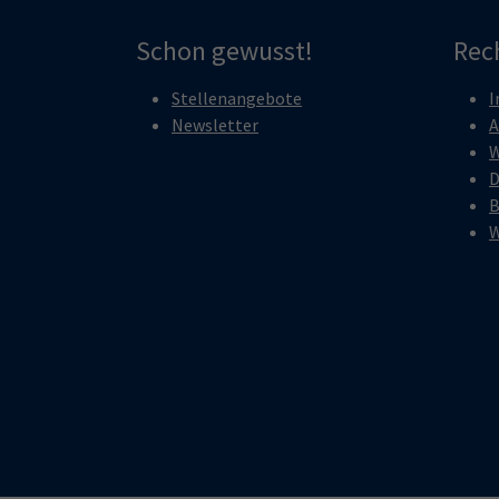
Schon gewusst!
Rec
Stellenangebote
I
Newsletter
A
W
D
B
W