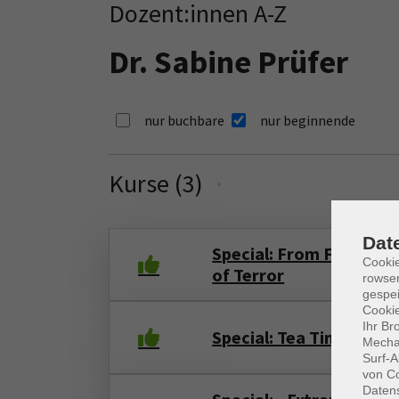
Dozent:innen A-Z
Dr. Sabine Prüfer
nur buchbare
nur beginnende
Kurse (
3
)
Loading...
Dat
Special: From Frankenst
Cooki
of Terror
rowse
gespei
Cookie
Ihr Br
Special: Tea Time with 
Mechan
Surf-A
von Co
Daten