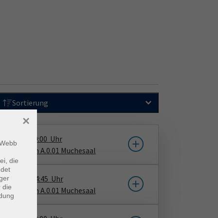
Sortierung
×
0.10.2026
19:00
Uhr
m Webb
Haus, Raum A.0.01 Muchesaal
ei, die
ndet
5.12.2026
14:45
Uhr
ger
 die
Haus, Raum A.0.01 Muchesaal
ndung