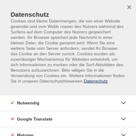
Skip to main content
Skip to page footer
×
Datenschutz
Cookies sind kleine Datenmengen, die von einer Website
gesendet und vom Webb rowser des Nutzers während des
Surfens auf dem Computer des Nutzers gespeichert
werden. Ihr Browser speichert jede Nachricht in einer
kleinen Datei, die Cookie genannt wird. Wenn Sie eine
Übersicht unserer Dozent:innen
weitere Seite vom Server anfordern, sendet Ihr Browser
das Cookie an den Server zurück. Cookies wurden als
zuverlässiger Mechanismus für Websites entwickelt, um
sich Informationen zu merken oder die Surf-Aktivitäten des
Benutzers aufzuzeichnen. Bitte willigen Sie in die
Dozent:innen A-Z
Verwendung von Cookies ein. Weitere Informationen finden
Sie in unseren Datenschutzhinweisen.
Datenschutz
Denise Mitrani Beckett
Notwendig
Filter
nur buchbare
nur beginnende
Google Translate
Matomo