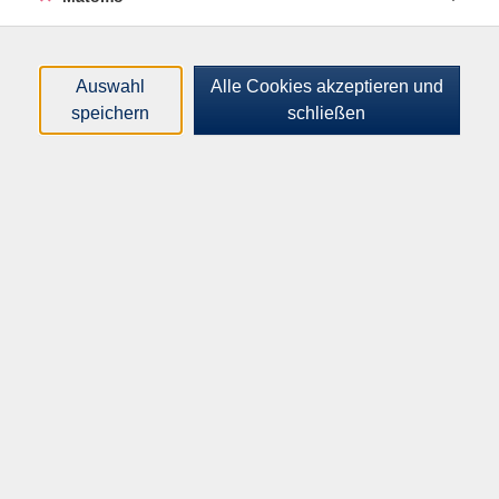
Loading...
Kurse (
3
)
Sortierung
Auswahl
Alle Cookies akzeptieren und
speichern
schließen
Italienisch Aufbaustufe (A2.2)
Mo .
14.09.2026
10:15
Uhr
VHS-Haus, Raum A.2.12
Italienisch Aufbaustufe (A2.2)
Mi .
16.09.2026
18:15
Uhr
Hüls, Astrid-Lindgren-Schule,
Bonhoefferstr. 16
Italienisch Aufbaustufe (A2.2)