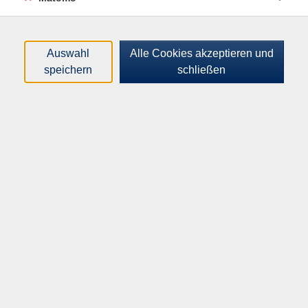
Ablauf:
1. Anmeldung zum Kurs bei der VHS inkl. Angabe der E-
Auswahl
Alle Cookies akzeptieren und
Mailadresse, damit kurz vor dem Kurstermin der Kurs-
speichern
schließen
Code per Mail zugesandt werden kann.
2. Installieren Sie dir Software "Alfaview" auf Ihren
Endgerät
3. Wir empfehlen eine Teilnahme per Desktop-Rechner
oder Notebook (mit Webcam und Headset) sowie eine
stabile drahtgebundene Internetverbindung.
4. Rechtzeitig vor Kursbeginn erhalten Sie von uns
einen Link per E-Mail, mit dem Sie in Ihren virtuellen
Klassenraum gelangen.
Folgende Voraussetzungen müssen gegeben sein: