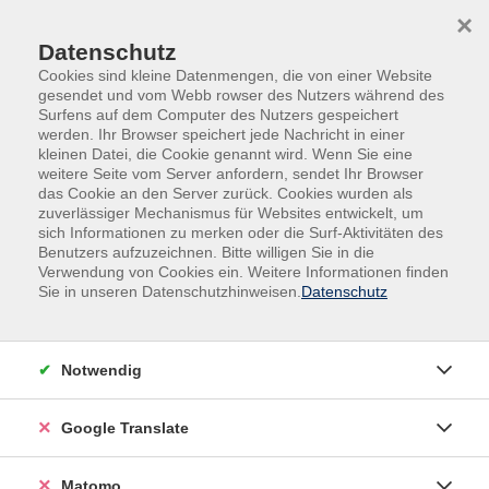
Skip to main content
Skip to page footer
×
Datenschutz
Cookies sind kleine Datenmengen, die von einer Website
gesendet und vom Webb rowser des Nutzers während des
Surfens auf dem Computer des Nutzers gespeichert
werden. Ihr Browser speichert jede Nachricht in einer
kleinen Datei, die Cookie genannt wird. Wenn Sie eine
weitere Seite vom Server anfordern, sendet Ihr Browser
das Cookie an den Server zurück. Cookies wurden als
VHS online
zuverlässiger Mechanismus für Websites entwickelt, um
Restorative Yoga (Online)
sich Informationen zu merken oder die Surf-Aktivitäten des
Benutzers aufzuzeichnen. Bitte willigen Sie in die
Verwendung von Cookies ein. Weitere Informationen finden
Yoga-Specials
Sie in unseren Datenschutzhinweisen.
Datenschutz
Yoga ist ein Übungssystem (Körperstellungen,
Bewegungen, Atmung, Entspannungsübungen), das
Körper, Geist und Seele gesund erhält. Es fördert die
Notwendig
Vitalität, klare Gedanken und die Selbstwahrnehmung.
Yoga dient dem Stressabbau und dem Erhalt der
Google Translate
Leistungsfähigkeit. Die Achtsamkeit für den eigenen
Körper und die eigene Person wird erhöht.
Matomo