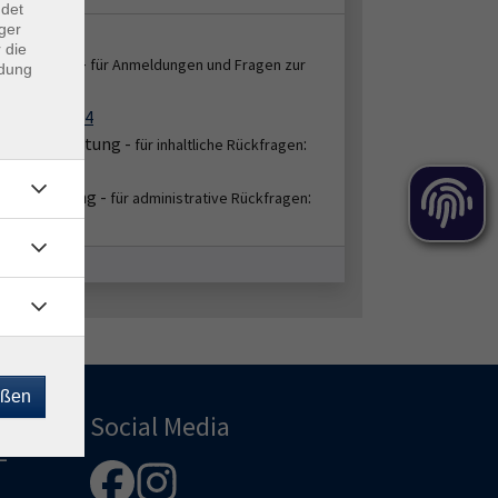
ndet
ger
takt:
 die
enservice -
für Anmeldungen und Fragen zur
ndung
:
ung
2151 86-2664
bereichsleitung -
:
für inhaltliche Rückfragen
51/86-2651
hbearbeitung -
:
für administrative Rückfragen
51/86-2668
eßen
Social Media
-