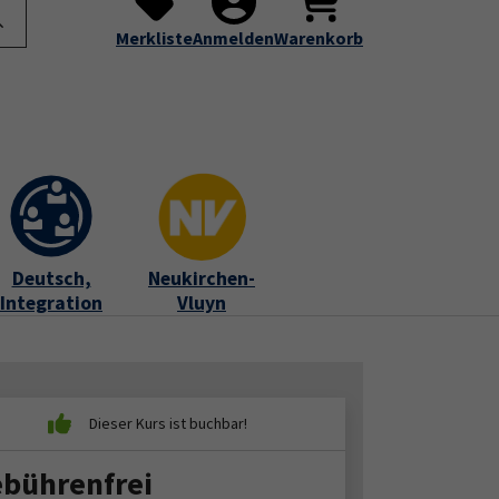
te
Programm
Über uns
Service
Submenu for "Programm"
Submenu for "Über uns"
Submenu for "Servic
Merkliste
Anmelden
Warenkorb
Deutsch,
Neukirchen-
Integration
Vluyn
bührenfrei