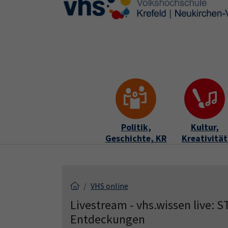
Skip to main content
Skip to page footer
Politik,
Kultur,
Geschichte, KR
Kreativität
VHS online
Livestream - vhs.wissen live:
Entdeckungen