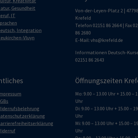
ultur, Kreativität
atur, Gesundheit
Von-der-Leyen-Platz 2 | 4779
eruf, IT
Krefeld
prachen
Telefon
02151 86 2664
| Fax 0
eutsch, Integration
86 2680
eukirchen-Vluyn
E-Mail:
vhs@krefeld.de
Informationen Deutsch-Kurs
02151 86 2643
htliches
Öffnungszeiten Kref
mpressum
Mo: 9.00 – 13.00 Uhr + 15.00 – 
GBs
Uhr
iderrufsbelehrung
Di: 9.00 – 13.00 Uhr + 15.00 – 1
atenschutzerklärung
Uhr
arrierefreiheitserklärung
Mi: 9.00 – 13.00 Uhr + 15.00 – 1
iderruf
Uhr
Do: 9.00 – 13.00 Uhr + 15.00 – 1