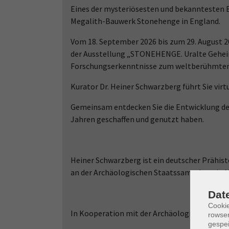
Eines der mysteriösesten und bekanntesten 
Megalith-Bauwerk Stonehenge in England.
Vom 18. September 2026 bis zum 29. August 
der Ausstellung „STONEHENGE. Uralte Gehe
Forschungserkenntnisse zum weltberühmten 
Kurator Dr. Heiner Schwarzberg führt Sie virt
Gemeinsam entdecken Sie die Entwicklung der 
Jahren geschaffen und genutzt haben.
Heiner Schwarzberg ist ein deutscher Prähist
an der Archäologischen Staatssammlung in 
Dat
Cooki
In Kooperation mit der Archäologischen St
rowse
gespei