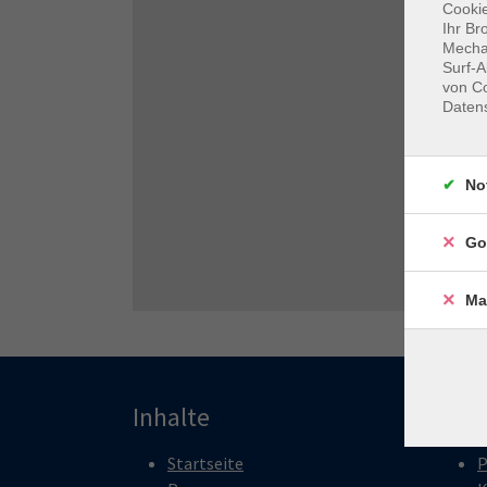
Cookie
Ihr Br
Mechan
Surf-A
von Co
Daten
No
Go
Ma
Inhalte
Pro
Startseite
P