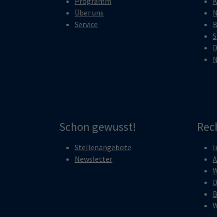
Programm
K
Über uns
N
Service
B
S
D
N
Schon gewusst!
Rec
Stellenangebote
I
Newsletter
A
W
D
B
W