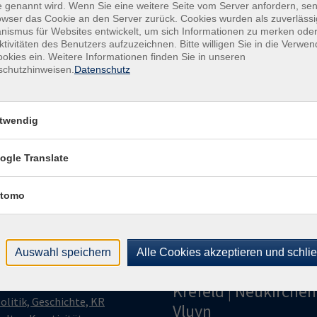
 genannt wird. Wenn Sie eine weitere Seite vom Server anfordern, se
owser das Cookie an den Server zurück. Cookies wurden als zuverlässi
Kon
ismus für Websites entwickelt, um sich Informationen zu merken oder
Kund
ktivitäten des Benutzers aufzuzeichnen. Bitte willigen Sie in die Verwe
okies ein. Weitere Informationen finden Sie in unseren
Buch
schutzhinweisen.
Datenschutz
+49
Fach
021
twendig
Sac
021
ogle Translate
tomo
Auswahl speichern
Alle Cookies akzeptieren und schli
gramm
Volkshochschule
Krefeld | Neukirchen
olitik, Geschichte, KR
Vluyn