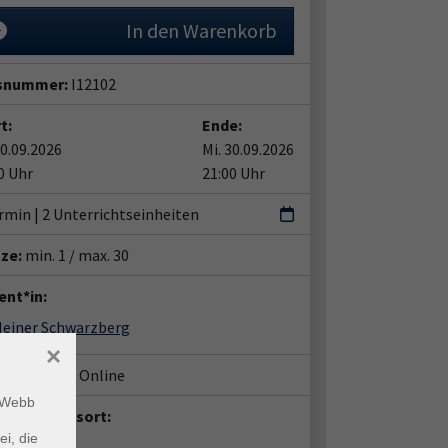
In den Warenkorb
snummer:
I12102
t:
Ende:
30.09.2026
Mi. 30.09.2026
0 Uhr
21:00 Uhr
rmin | 2 Unterrichtseinheiten
tze:
min. 1 / max. 30
ent*in:
Heiner Schwarzberg
×
häftsstelle Online
m Webb
anstaltungsort:
ne
ei, die