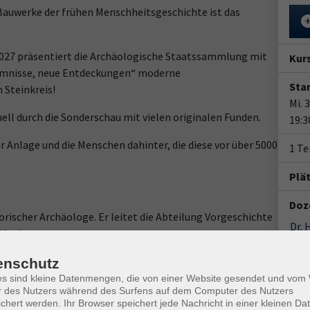
Bauwerke der frühen Menschheitsgeschichte ist das
2027 präsentiert die Archäologische Staatssammlung mit
Kur
imnisse, neue Entdeckungen“ moderne
Star
Steinkreis!
Mi. 
uell durch die Sonderschau mit vielen originalen Funden.
19:3
Anlage und die Menschen dahinter, die diese vor über 5000
1 Te
Plä
Doz
orischer Archäologe. Er leitet die Abteilung Vorgeschichte
Dr. 
München.
Gesc
enschutz
es sind kleine Datenmengen, die von einer Website gesendet und vo
Ver
aatssammlung und der Staatlichen Museumsagentur Bayern.
r des Nutzers während des Surfens auf dem Computer des Nutzers
onli
chert werden. Ihr Browser speichert jede Nachricht in einer kleinen Dat