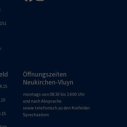
8
2151
e:
eld
Öffnungszeiten
Neukirchen-Vluyn
19.15
montags von 08:30 bis 14:00 Uhr
9.15
und nach Absprache
sowie telefonisch zu den Krefelder
9.15
Sprechzeiten
7.00