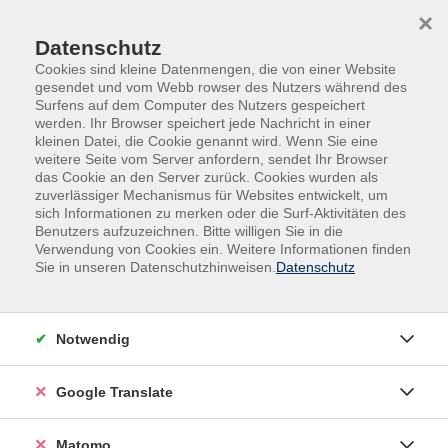
Skip to main content
Skip to page footer
×
Datenschutz
Cookies sind kleine Datenmengen, die von einer Website
gesendet und vom Webb rowser des Nutzers während des
Surfens auf dem Computer des Nutzers gespeichert
werden. Ihr Browser speichert jede Nachricht in einer
kleinen Datei, die Cookie genannt wird. Wenn Sie eine
weitere Seite vom Server anfordern, sendet Ihr Browser
das Cookie an den Server zurück. Cookies wurden als
Veranstaltungen in Neukirchen-Vluyn
zuverlässiger Mechanismus für Websites entwickelt, um
Shibori Workshop: Japanische
sich Informationen zu merken oder die Surf-Aktivitäten des
Benutzers aufzuzeichnen. Bitte willigen Sie in die
Färbetechnik auf Papier und Stoff
Verwendung von Cookies ein. Weitere Informationen finden
Sie in unseren Datenschutzhinweisen.
Datenschutz
Shibori ist eine traditionelle japanische Färbetechnik,
wo auf Stoff oder Papier durch diverse Faltungen,
Abbindungen und das Reservieren von Flächen,
Notwendig
regelmäßige geometrische und organische Muster
erzeugt werden. Gefärbt werden können Stoffe, Tücher,
Google Translate
Kleidung aus Naturmaterialien wie Baumwolle, Seide
und Leinen. Bitte bringen Sie zu färbende Stoffstücke
oder Kleidungsstücke (vorgewaschen) und
Matomo