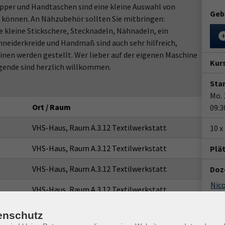
per und Handtaschen sind eine kleine Auswahl von
Geb
 können. An Nähzubehör sollten Sie mitbringen:
e kleine Stickschere, Stecknadeln, Nähnadeln, ein
chneiderkreide und Handmaß sind auch sehr hilfreich,
nen werden gestellt. Wer lieber auf der eigenen Maschine
Kur
gende sind herzlich willkommen.
Star
Mo. 
Ort / Raum
09:3
VHS-Haus, Raum A.3.12 Textilwerkstatt
10 x
VHS-Haus, Raum A.3.12 Textilwerkstatt
Plä
VHS-Haus, Raum A.3.12 Textilwerkstatt
Doz
Nic
VHS-Haus, Raum A.3.12 Textilwerkstatt
Schn
VHS-Haus, Raum A.3.12 Textilwerkstatt
enschutz
Ver