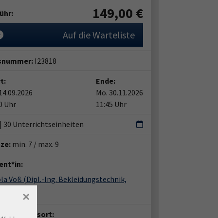
149,00
€
ühr:
Auf die Warteliste
snummer:
I23818
t:
Ende:
14.09.2026
Mo. 30.11.2026
0 Uhr
11:45 Uhr
 | 30 Unterrichtseinheiten
tze:
min. 7 / max. 9
ent*in:
ola Voß
(Dipl.-Ing. Bekleidungstechnik,
eiderin)
×
anstaltungsort: