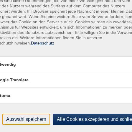
es sind kleine Datenmengen, die von einer Website gesendet und vo
VHS-Haus, Raum A.3.12 Textilwerkstatt
VHS-
r des Nutzers während des Surfens auf dem Computer des Nutzers
Von-
chert werden. Ihr Browser speichert jede Nachricht in einer kleinen Dat
VHS-Haus, Raum A.3.12 Textilwerkstatt
 genannt wird. Wenn Sie eine weitere Seite vom Server anfordern, se
4779
owser das Cookie an den Server zurück. Cookies wurden als zuverlässi
Raum
VHS-Haus, Raum A.3.12 Textilwerkstatt
ismus für Websites entwickelt, um sich Informationen zu merken oder
ktivitäten des Benutzers aufzuzeichnen. Bitte willigen Sie in die Verwe
Kon
okies ein. Weitere Informationen finden Sie in unseren
VHS-Haus, Raum A.3.12 Textilwerkstatt
schutzhinweisen.
Datenschutz
Kund
VHS-Haus, Raum A.3.12 Textilwerkstatt
Buch
+49
twendig
Fach
+49
Sac
ogle Translate
021
tomo
Auswahl speichern
Alle Cookies akzeptieren und schli