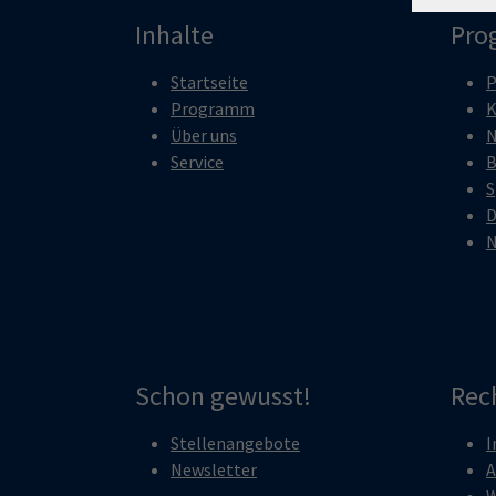
Inhalte
Pro
Startseite
P
Programm
K
Über uns
N
Service
B
S
D
N
Schon gewusst!
Rec
Stellenangebote
I
Newsletter
A
W