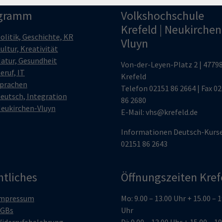
gramm
Volkshochschule
Krefeld | Neukirchen
olitik, Geschichte, KR
Vluyn
ultur, Kreativität
atur, Gesundheit
Von-der-Leyen-Platz 2 | 4779
eruf, IT
Krefeld
prachen
Telefon
02151 86 2664
| Fax 0
eutsch, Integration
86 2680
eukirchen-Vluyn
E-Mail:
vhs@krefeld.de
Informationen Deutsch-Kurs
02151 86 2643
htliches
Öffnungszeiten Kref
mpressum
Mo: 9.00 – 13.00 Uhr + 15.00 – 
GBs
Uhr
iderrufsbelehrung
Di: 9.00 – 13.00 Uhr + 15.00 – 1