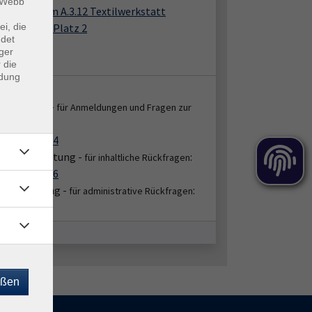
m Webb
Haus, Raum A.3.12 Textilwerkstatt
der-Leyen-Platz 2
ei, die
ndet
8 Krefeld
ger
 A.3.12
 die
ndung
takt:
enservice -
für Anmeldungen und Fragen zur
:
ung
2151 86-2664
bereichsleitung -
:
für inhaltliche Rückfragen
2151 86-2676
hbearbeitung -
:
für administrative Rückfragen
51/86-2674
eßen