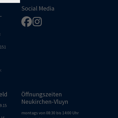
Social Media
-
8
2151
e:
eld
Öffnungszeiten
Neukirchen-Vluyn
19.15
montags von 08:30 bis 14:00 Uhr
9.15