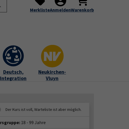
te
Programm
Über uns
Service
Submenu for "Programm"
Submenu for "Über uns"
Submenu for "Servic
Merkliste
Anmelden
Warenkorb
Deutsch,
Neukirchen-
Integration
Vluyn
ersgruppe:
18 - 99 Jahre