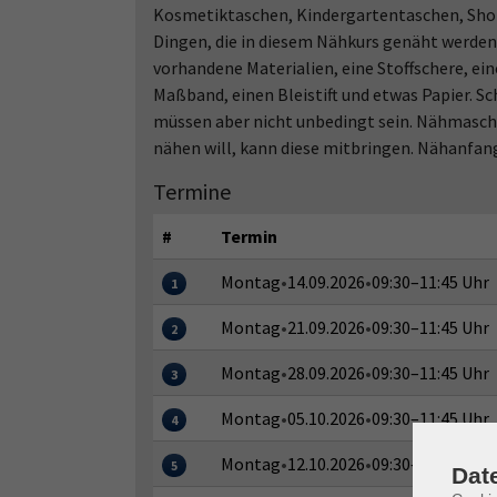
Kosmetiktaschen, Kindergartentaschen, Shop
Dingen, die in diesem Nähkurs genäht werden
vorhandene Materialien, eine Stoffschere, ein
Maßband, einen Bleistift und etwas Papier. S
müssen aber nicht unbedingt sein. Nähmaschi
nähen will, kann diese mitbringen. Nähanfan
Termine
#
Termin
Montag
•
14.09.2026
•
09:30–11:45 Uhr
1
Montag
•
21.09.2026
•
09:30–11:45 Uhr
2
Montag
•
28.09.2026
•
09:30–11:45 Uhr
3
Montag
•
05.10.2026
•
09:30–11:45 Uhr
4
Montag
•
12.10.2026
•
09:30–11:45 Uhr
5
Dat