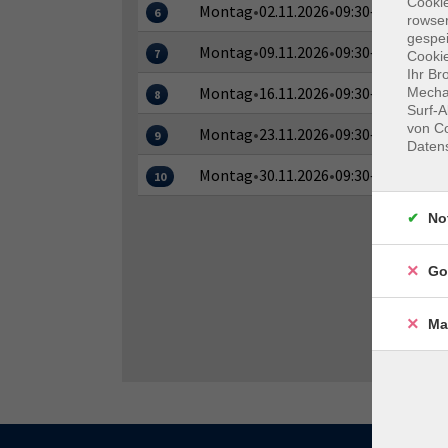
Cooki
Montag
•
02.11.2026
•
09:30–11:45 Uhr
6
rowse
gespei
Montag
•
09.11.2026
•
09:30–11:45 Uhr
7
Cookie
Ihr Br
Montag
•
16.11.2026
•
09:30–11:45 Uhr
Mechan
8
Surf-A
von Co
Montag
•
23.11.2026
•
09:30–11:45 Uhr
9
Daten
Montag
•
30.11.2026
•
09:30–11:45 Uhr
10
No
Go
Ma