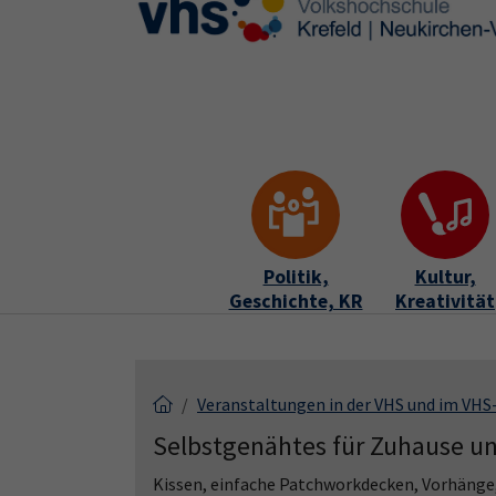
Skip to main content
Skip to page footer
Politik,
Kultur,
Geschichte, KR
Kreativität
Veranstaltungen in der VHS und im VH
Selbstgenähtes für Zuhause u
Kissen, einfache Patchworkdecken, Vorhänge