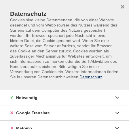
Skip to main content
Skip to page footer
×
Datenschutz
Cookies sind kleine Datenmengen, die von einer Website
gesendet und vom Webb rowser des Nutzers während des
Surfens auf dem Computer des Nutzers gespeichert
werden. Ihr Browser speichert jede Nachricht in einer
kleinen Datei, die Cookie genannt wird. Wenn Sie eine
weitere Seite vom Server anfordern, sendet Ihr Browser
das Cookie an den Server zurück. Cookies wurden als
zuverlässiger Mechanismus für Websites entwickelt, um
Veranstaltungen in der VHS und im VHS-
sich Informationen zu merken oder die Surf-Aktivitäten des
Nebengebäude
Benutzers aufzuzeichnen. Bitte willigen Sie in die
Verwendung von Cookies ein. Weitere Informationen finden
Schachkreis 50 plus
Sie in unseren Datenschutzhinweisen.
Datenschutz
Für Teilnehmende mit Vorkenntnissen
Ziel ist es, die erworbenen Kenntnisse zu vertiefen und
Notwendig
die Spielstärke systematisch zu erhöhen. Wir freuen
uns auf neue Mitspieler, die unter fachlicher Leitung in
Google Translate
geselliger Runde durch das Schachspiel Geist und
Konzentrationsfähigkeit trainieren wollen. Neben
Matomo