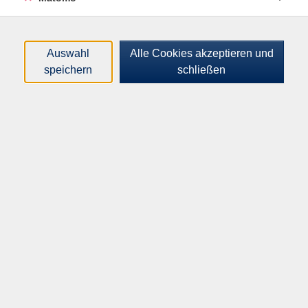
Für maximal 13 Teilnehmende mit Vorkenntnissen
In diesem Kurs lernen Sie die Grundlagen der
Auswahl
Alle Cookies akzeptieren und
russischen Sprache anhand der typischen
speichern
schließen
Fragestellungen für Reisende. Es geht um den
Wortschatz beim Einkauf, im Restaurant, für die
russische Küche, im Hotel, am Flughafen, auf dem
Bahnhof u.v.m. In kommunikativen Übungen
entwickeln Sie Hörverstehen und Sprechfertigkeit,
erlernen die Grundlagen der kyrillischen Schriftzeichen
in Druck- und Schreibschrift und erfahren viel über
russischsprachige Länder und Kulturen.
Lehrbuch: Otlitschno! Aktuell A1, Kurs- und
Arbeitsbuch und 2 Audio-CDs, Hueber Verlag, ISBN: 978-
3-19-204477-9 (ca. 34 EUR)