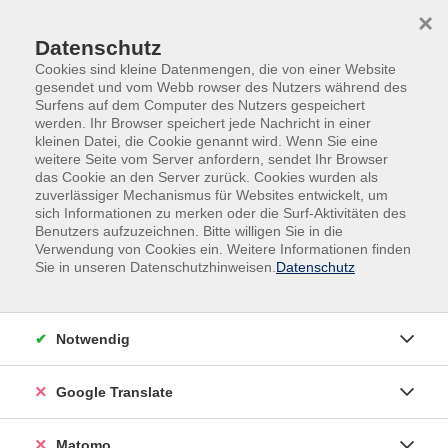
Skip to main content
Skip to page footer
×
Datenschutz
Cookies sind kleine Datenmengen, die von einer Website
gesendet und vom Webb rowser des Nutzers während des
Surfens auf dem Computer des Nutzers gespeichert
werden. Ihr Browser speichert jede Nachricht in einer
kleinen Datei, die Cookie genannt wird. Wenn Sie eine
weitere Seite vom Server anfordern, sendet Ihr Browser
das Cookie an den Server zurück. Cookies wurden als
zuverlässiger Mechanismus für Websites entwickelt, um
Veranstaltungen in der VHS und im VHS-
sich Informationen zu merken oder die Surf-Aktivitäten des
Nebengebäude
Benutzers aufzuzeichnen. Bitte willigen Sie in die
Verwendung von Cookies ein. Weitere Informationen finden
Russisch Grundstufe (A1.2) mit
Sie in unseren Datenschutzhinweisen.
Datenschutz
Vorkenntnissen
Russisch wird in vielen Ländern Vorder- und
Notwendig
Zentralasiens gesprochen und vor allem verstanden,
sodass Russischkenntnisse immer sehr hilfreich sind.
Google Translate
In unseren Kursen lernen Sie die kyrillische Schrift zu
lesen und zu schreiben sowie sich als Reisende in den
typischen Situationen sprachlich zurechtzufinden.
Matomo