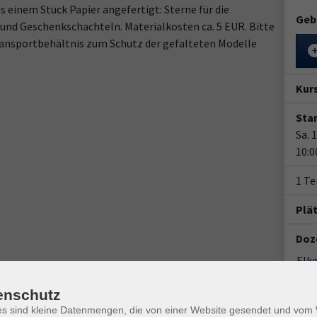
s einem Stück Papier angefertigt: Sterne für die
Geb
nd Geschenkschachteln. Materialkosten ca. 5 EUR. Bitte
 Transportbehältnis zum Schutz der gefalteten Modelle
Kur
Star
Sa. 
10:0
1 Te
Plä
Doz
Elk
enschutz
Ver
VHS-
es sind kleine Datenmengen, die von einer Website gesendet und vo