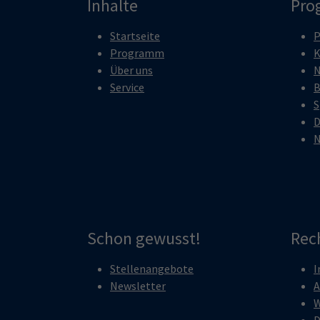
Inhalte
Pro
Startseite
P
Programm
K
Über uns
N
Service
B
S
D
N
Schon gewusst!
Rec
Stellenangebote
I
Newsletter
A
W
D