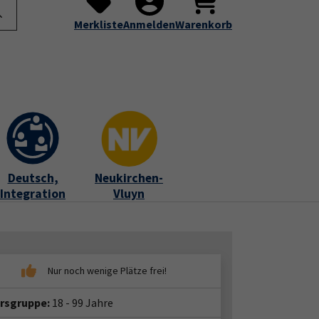
te
Programm
Über uns
Service
Submenu for "Programm"
Submenu for "Über uns"
Submenu for "Servic
Merkliste
Anmelden
Warenkorb
Deutsch,
Neukirchen-
Integration
Vluyn
ersgruppe:
18 - 99 Jahre