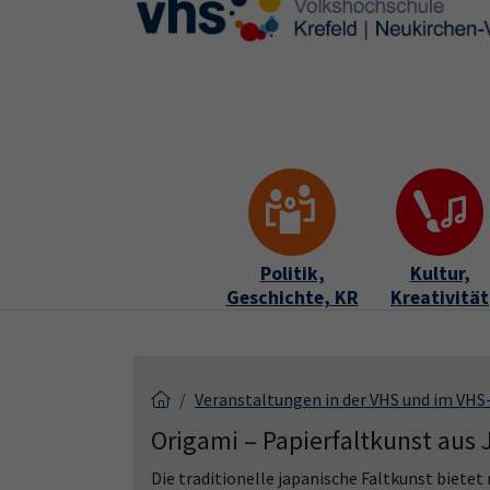
Skip to main content
Skip to page footer
Politik,
Kultur,
Geschichte, KR
Kreativität
Veranstaltungen in der VHS und im VH
Origami – Papierfaltkunst aus
Die traditionelle japanische Faltkunst bietet