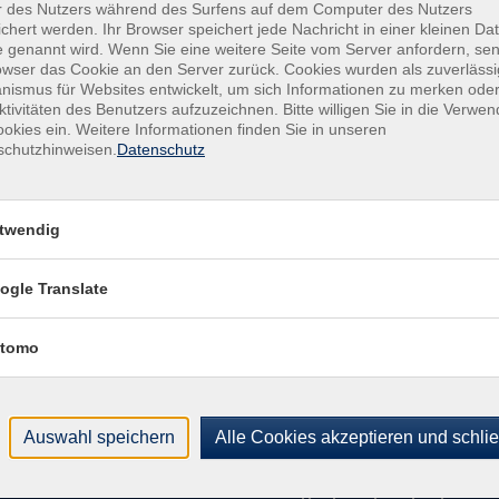
r des Nutzers während des Surfens auf dem Computer des Nutzers
Von-
chert werden. Ihr Browser speichert jede Nachricht in einer kleinen Dat
4779
 genannt wird. Wenn Sie eine weitere Seite vom Server anfordern, se
Raum
owser das Cookie an den Server zurück. Cookies wurden als zuverlässi
ismus für Websites entwickelt, um sich Informationen zu merken oder
ktivitäten des Benutzers aufzuzeichnen. Bitte willigen Sie in die Verwe
Kon
okies ein. Weitere Informationen finden Sie in unseren
Kund
schutzhinweisen.
Datenschutz
Buch
+49
Fach
twendig
+49
Sac
ogle Translate
021
tomo
Auswahl speichern
Alle Cookies akzeptieren und schli