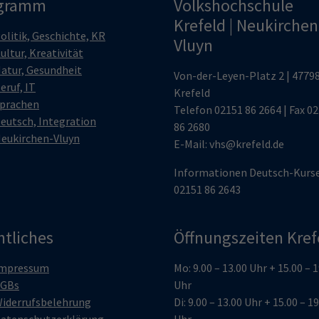
gramm
Volkshochschule
Krefeld | Neukirchen
olitik, Geschichte, KR
Vluyn
ultur, Kreativität
atur, Gesundheit
Von-der-Leyen-Platz 2 | 4779
eruf, IT
Krefeld
prachen
Telefon
02151 86 2664
| Fax 0
eutsch, Integration
86 2680
eukirchen-Vluyn
E-Mail:
vhs@krefeld.de
Informationen Deutsch-Kurs
02151 86 2643
htliches
Öffnungszeiten Kref
mpressum
Mo: 9.00 – 13.00 Uhr + 15.00 – 
GBs
Uhr
iderrufsbelehrung
Di: 9.00 – 13.00 Uhr + 15.00 – 1
atenschutzerklärung
Uhr