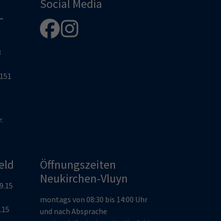
Social Media
-
8
2151
e:
eld
Öffnungszeiten
Neukirchen-Vluyn
19.15
montags von 08:30 bis 14:00 Uhr
9.15
und nach Absprache