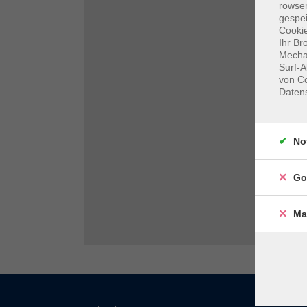
rowse
gespei
Cookie
Ihr Br
Mechan
Surf-A
von Co
Daten
No
Go
Ma