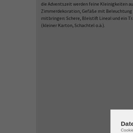
die Adventszeit werden feine Kleinigkeiten au
Zimmerdekoration, Gefäße mit Beleuchtung u
mitbringen: Schere, Bleistift Lineal und ein
(kleiner Karton, Schachtel o.ä.).
Dat
Cooki