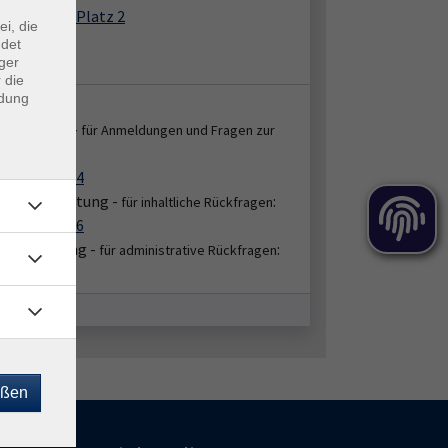
der-Leyen-Platz 2
ei, die
8 Krefeld
ndet
 A.2.12
ger
 die
ndung
takt:
enservice -
für Anmeldungen und Fragen zur
:
ung
2151 86-2664
bereichsleitung -
:
für inhaltliche Rückfragen
2151 86-2676
hbearbeitung -
:
für administrative Rückfragen
51/86-2674
eßen