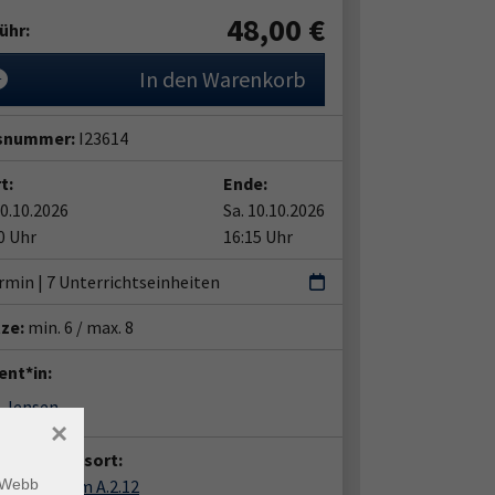
48,00
€
ühr:
In den Warenkorb
snummer:
I23614
t:
Ende:
10.10.2026
Sa. 10.10.2026
0 Uhr
16:15 Uhr
rmin | 7 Unterrichtseinheiten
tze:
min. 6 / max. 8
ent*in:
e Jensen
×
anstaltungsort:
Haus, Raum A.2.12
m Webb