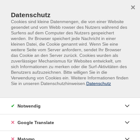
Skip to main content
Skip to page footer
×
Datenschutz
Cookies sind kleine Datenmengen, die von einer Website
gesendet und vom Webb rowser des Nutzers während des
Surfens auf dem Computer des Nutzers gespeichert
werden. Ihr Browser speichert jede Nachricht in einer
kleinen Datei, die Cookie genannt wird. Wenn Sie eine
weitere Seite vom Server anfordern, sendet Ihr Browser
das Cookie an den Server zurück. Cookies wurden als
zuverlässiger Mechanismus für Websites entwickelt, um
Veranstaltungen in der VHS und im VHS-
sich Informationen zu merken oder die Surf-Aktivitäten des
Nebengebäude
Benutzers aufzuzeichnen. Bitte willigen Sie in die
Verwendung von Cookies ein. Weitere Informationen finden
Niederländisch-Intensivwoche (A1.1) -
Sie in unseren Datenschutzhinweisen.
Datenschutz
Einstiegskurs ohne Vorkenntnisse
Für maximal 9 Teilnehmende ohne Vorkenntnisse
Notwendig
Möchten Sie besonders schnell und intensiv
Niederländisch lernen? Dieser lerneffektive
Google Translate
Intensivkurs bietet Ihnen die Möglichkeit, eine Woche
lang Grundkenntnisse der niederländischen
Matomo