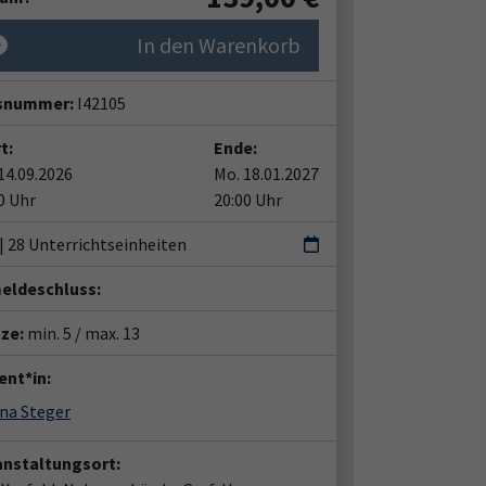
In den Warenkorb
snummer:
I42105
t:
Ende:
14.09.2026
Mo. 18.01.2027
0 Uhr
20:00 Uhr
 | 28 Unterrichtseinheiten
eldeschluss:
tze:
min. 5 / max. 13
ent*in:
na Steger
anstaltungsort: