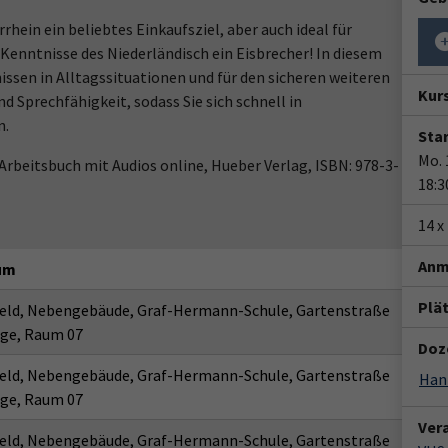
hein ein beliebtes Einkaufsziel, aber auch ideal für
 Kenntnisse des Niederländisch ein Eisbrecher! In diesem
ssen in Alltagssituationen und für den sicheren weiteren
Kur
d Sprechfähigkeit, sodass Sie sich schnell in
n.
Star
Mo. 
Arbeitsbuch mit Audios online, Hueber Verlag, ISBN: 978-3-
18:3
14 x
Anm
aum
Plä
eld, Nebengebäude, Graf-Hermann-Schule, Gartenstraße
tage, Raum 07
Doz
eld, Nebengebäude, Graf-Hermann-Schule, Gartenstraße
Han
tage, Raum 07
Ver
eld, Nebengebäude, Graf-Hermann-Schule, Gartenstraße