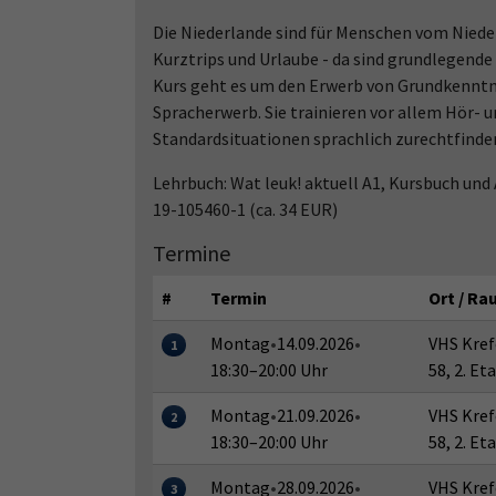
Die Niederlande sind für Menschen vom Niederr
Kurztrips und Urlaube - da sind grundlegende
Kurs geht es um den Erwerb von Grundkenntni
Spracherwerb. Sie trainieren vor allem Hör- un
Standardsituationen sprachlich zurechtfinde
Lehrbuch: Wat leuk! aktuell A1, Kursbuch und 
19-105460-1 (ca. 34 EUR)
Termine
#
Termin
Ort / R
Montag
•
14.09.2026
•
VHS Kref
1
18:30–20:00 Uhr
58, 2. E
Montag
•
21.09.2026
•
VHS Kref
2
18:30–20:00 Uhr
58, 2. E
Montag
•
28.09.2026
•
VHS Kref
3