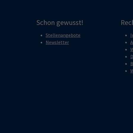
Schon gewusst!
Rec
Stellenangebote
I
Newsletter
A
W
D
B
W