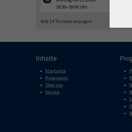
10
18:30–20:00 Uhr
58, 2. E
Alle 14 Termine anzeigen
Inhalte
Pro
Startseite
P
Programm
K
Über uns
N
Service
B
S
D
N