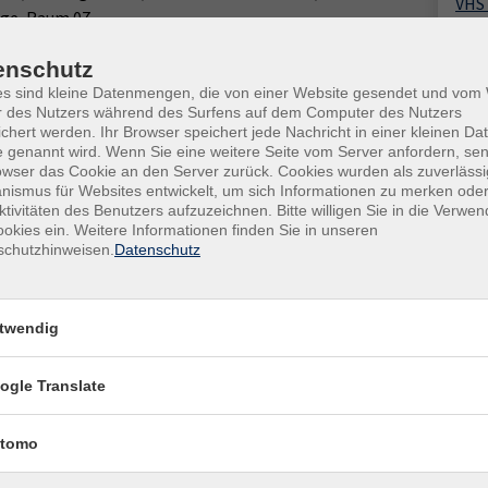
VHS
tage, Raum 07
Schu
Gar
eld, Nebengebäude, Graf-Hermann-Schule, Gartenstraße
enschutz
4779
tage, Raum 07
es sind kleine Datenmengen, die von einer Website gesendet und vo
Rau
r des Nutzers während des Surfens auf dem Computer des Nutzers
eld, Nebengebäude, Graf-Hermann-Schule, Gartenstraße
chert werden. Ihr Browser speichert jede Nachricht in einer kleinen Dat
Kon
 genannt wird. Wenn Sie eine weitere Seite vom Server anfordern, se
tage, Raum 07
owser das Cookie an den Server zurück. Cookies wurden als zuverlässi
Kund
ismus für Websites entwickelt, um sich Informationen zu merken oder
eld, Nebengebäude, Graf-Hermann-Schule, Gartenstraße
Buch
ktivitäten des Benutzers aufzuzeichnen. Bitte willigen Sie in die Verwe
tage, Raum 07
+49
okies ein. Weitere Informationen finden Sie in unseren
schutzhinweisen.
Datenschutz
Fach
eld, Nebengebäude, Graf-Hermann-Schule, Gartenstraße
+49
tage, Raum 07
Sac
twendig
021
eld, Nebengebäude, Graf-Hermann-Schule, Gartenstraße
tage, Raum 07
ogle Translate
eld, Nebengebäude, Graf-Hermann-Schule, Gartenstraße
tage, Raum 07
tomo
eld, Nebengebäude, Graf-Hermann-Schule, Gartenstraße