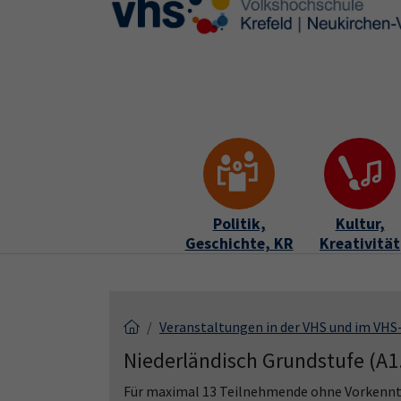
Skip to main content
Skip to page footer
Politik,
Kultur,
Geschichte, KR
Kreativität
Veranstaltungen in der VHS und im VH
Niederländisch Grundstufe (A1
Für maximal 13 Teilnehmende ohne Vorkennt