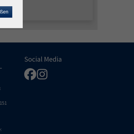
eßen
Social Media
-
8
2151
e: