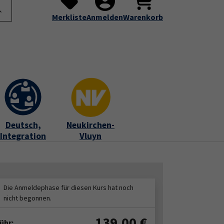
te
Programm
Über uns
Service
Submenu for "Programm"
Submenu for "Über uns"
Submenu for "Servic
Merkliste
Anmelden
Warenkorb
Deutsch,
Neukirchen-
Integration
Vluyn
139,00
€
ühr: