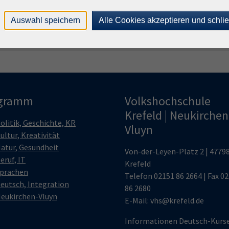
tage, Raum 07
Auswahl speichern
Alle Cookies akzeptieren und schli
gramm
Volkshochschule
Krefeld | Neukirchen
olitik, Geschichte, KR
Vluyn
ultur, Kreativität
atur, Gesundheit
Von-der-Leyen-Platz 2 | 4779
eruf, IT
Krefeld
prachen
Telefon
02151 86 2664
| Fax 0
eutsch, Integration
86 2680
eukirchen-Vluyn
E-Mail:
vhs@krefeld.de
Informationen Deutsch-Kurs