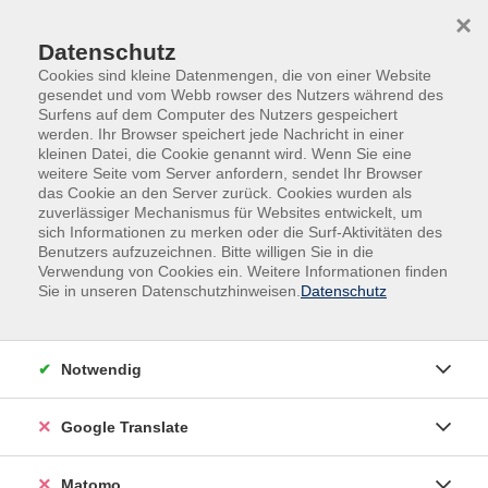
Skip to main content
Skip to page footer
×
Datenschutz
Cookies sind kleine Datenmengen, die von einer Website
gesendet und vom Webb rowser des Nutzers während des
Surfens auf dem Computer des Nutzers gespeichert
werden. Ihr Browser speichert jede Nachricht in einer
kleinen Datei, die Cookie genannt wird. Wenn Sie eine
weitere Seite vom Server anfordern, sendet Ihr Browser
das Cookie an den Server zurück. Cookies wurden als
zuverlässiger Mechanismus für Websites entwickelt, um
Veranstaltungen in der VHS und im VHS-
sich Informationen zu merken oder die Surf-Aktivitäten des
Nebengebäude
Benutzers aufzuzeichnen. Bitte willigen Sie in die
Verwendung von Cookies ein. Weitere Informationen finden
Loslassen, was unglücklich macht
Sie in unseren Datenschutzhinweisen.
Datenschutz
Sind Sie sicher, dass Sie all das machen, was Sie
glücklich macht? Wenn ja, gehören Sie zur Minderheit.
Notwendig
Meist haben wir Menschen nämlich bereits verlernt,
"Glücklichsein" überhaupt zu denken. Stattdessen
Google Translate
setzen sich negative, problemorientierte Gedanken in
unserem Kopf fest, blockieren unser Denken und
steuern unser Handeln. Wut, Enttäuschung, Trauer
Matomo