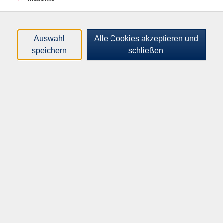
scheinen uns nicht mehr verlassen zu wollen. Selbst
der Schlaf in der Nacht, und damit unsere Gesundheit,
ist davon betroffen. An diesem Abend erfahren Sie, wie
Auswahl
Alle Cookies akzeptieren und
Sie loslassen können, was Sie unglücklich macht, wie
speichern
schließen
Sie negative Gedanken in positive umwandeln und aus
positivem Denken positives Handeln machen können.
Anmeldung erforderlich.
Altersgruppe:
18 - 99 Jahre
25,00
€
Gebühr:
In den Warenkorb
Kursnummer:
I33311