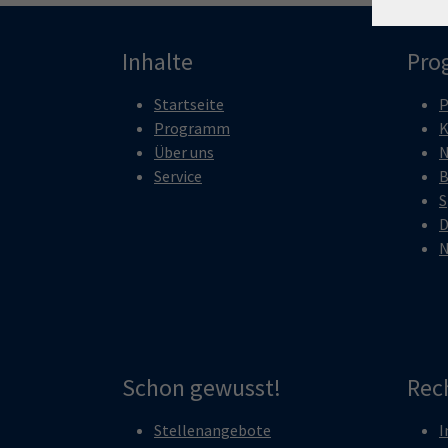
Inhalte
Pro
Startseite
P
Programm
K
Über uns
N
Service
B
S
D
N
Schon gewusst!
Rec
Stellenangebote
I