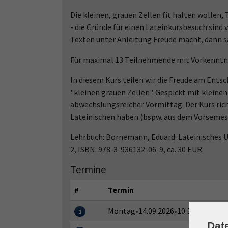
Die kleinen, grauen Zellen fit halten wollen
- die Gründe für einen Lateinkursbesuch sind 
Texten unter Anleitung Freude macht, dann sa
Für maximal 13 Teilnehmende mit Vorkenntn
In diesem Kurs teilen wir die Freude am Entsch
"kleinen grauen Zellen". Gespickt mit kleinen
abwechslungsreicher Vormittag. Der Kurs ric
Lateinischen haben (bspw. aus dem Vorsemest
Lehrbuch: Bornemann, Eduard: Lateinisches Un
2, ISBN: 978-3-936132-06-9, ca. 30 EUR.
Termine
#
Termin
Montag
•
14.09.2026
•
10:30–12:00 Uh
1
Dat