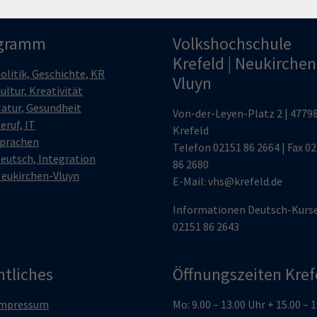
gramm
Volkshochschule
Krefeld | Neukirchen
olitik, Geschichte, KR
Vluyn
ultur, Kreativität
atur, Gesundheit
Von-der-Leyen-Platz 2 | 4779
eruf, IT
Krefeld
prachen
Telefon
02151 86 2664
| Fax 0
eutsch, Integration
86 2680
eukirchen-Vluyn
E-Mail:
vhs@krefeld.de
Informationen Deutsch-Kurs
02151 86 2643
htliches
Öffnungszeiten Kref
mpressum
Mo: 9.00 – 13.00 Uhr + 15.00 – 