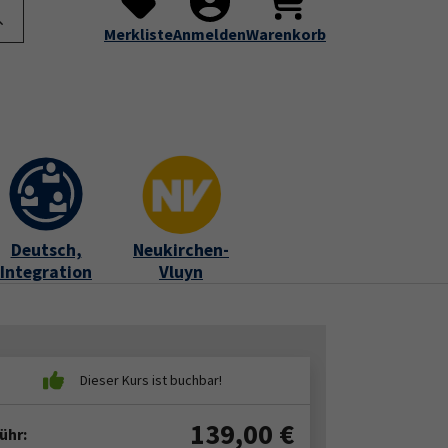
te
Programm
Über uns
Service
Submenu for "Programm"
Submenu for "Über uns"
Submenu for "Servic
Merkliste
Anmelden
Warenkorb
Deutsch,
Neukirchen-
Integration
Vluyn
139,00
€
ühr: