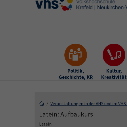
Skip to main content
Skip to page footer
Politik,
Kultur,
Geschichte, KR
Kreativität
Veranstaltungen in der VHS und im VH
Latein: Aufbaukurs
Latein