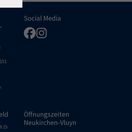
Social Media
-
8
2151
e:
eld
Öffnungszeiten
Neukirchen-Vluyn
19.15