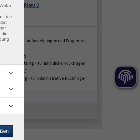
der-Leyen-Platz 2
m Webb
8 Krefeld
ei, die
 A.2.10
ndet
ger
takt:
 die
ndung
enservice -
für Anmeldungen und Fragen zur
:
ung
2151 86-2664
bereichsleitung -
:
für inhaltliche Rückfragen
2151 86-2647
hbearbeitung -
:
für administrative Rückfragen
51/86-2652
eßen