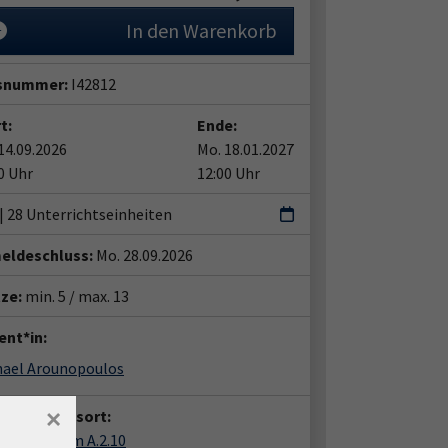
In den Warenkorb
snummer:
I42812
t:
Ende:
14.09.2026
Mo. 18.01.2027
0 Uhr
12:00 Uhr
 | 28 Unterrichtseinheiten
eldeschluss:
Mo. 28.09.2026
tze:
min. 5 / max. 13
ent*in:
hael Arounopoulos
×
anstaltungsort:
Haus, Raum A.2.10