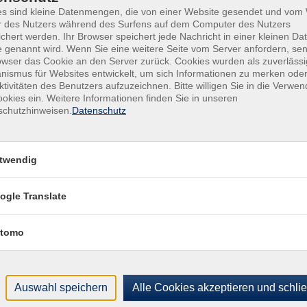
r
VHS-Haus, Raum A.2.10
Von-
es sind kleine Datenmengen, die von einer Website gesendet und vo
r des Nutzers während des Surfens auf dem Computer des Nutzers
4779
r
VHS-Haus, Raum A.2.10
chert werden. Ihr Browser speichert jede Nachricht in einer kleinen Dat
Raum
 genannt wird. Wenn Sie eine weitere Seite vom Server anfordern, se
r
VHS-Haus, Raum A.2.10
owser das Cookie an den Server zurück. Cookies wurden als zuverlässi
Kon
ismus für Websites entwickelt, um sich Informationen zu merken oder
ktivitäten des Benutzers aufzuzeichnen. Bitte willigen Sie in die Verwe
Kund
r
VHS-Haus, Raum A.2.10
okies ein. Weitere Informationen finden Sie in unseren
Buch
schutzhinweisen.
Datenschutz
r
VHS-Haus, Raum A.2.10
+49
Fach
r
VHS-Haus, Raum A.2.10
+49
twendig
Sac
r
VHS-Haus, Raum A.2.10
021
ogle Translate
r
VHS-Haus, Raum A.2.10
r
VHS-Haus, Raum A.2.10
tomo
Auswahl speichern
Alle Cookies akzeptieren und schli