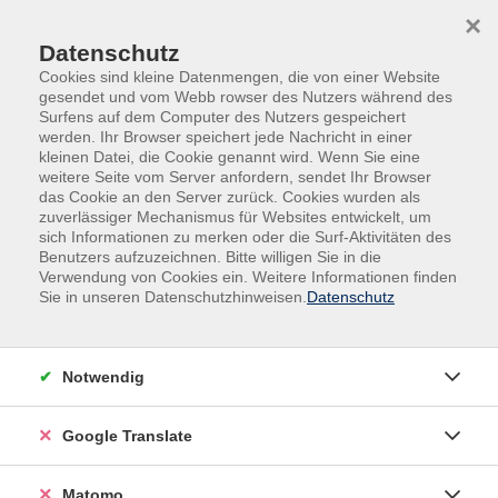
Skip to main content
Skip to page footer
×
Datenschutz
Cookies sind kleine Datenmengen, die von einer Website
gesendet und vom Webb rowser des Nutzers während des
Surfens auf dem Computer des Nutzers gespeichert
werden. Ihr Browser speichert jede Nachricht in einer
kleinen Datei, die Cookie genannt wird. Wenn Sie eine
weitere Seite vom Server anfordern, sendet Ihr Browser
das Cookie an den Server zurück. Cookies wurden als
zuverlässiger Mechanismus für Websites entwickelt, um
Veranstaltungen in der VHS und im VHS-
sich Informationen zu merken oder die Surf-Aktivitäten des
Nebengebäude
Benutzers aufzuzeichnen. Bitte willigen Sie in die
Verwendung von Cookies ein. Weitere Informationen finden
Englisch Aufbaustufe (A2.2)
Sie in unseren Datenschutzhinweisen.
Datenschutz
Für maximal 13 Teilnehmende mit Vorkenntnissen
In diesem Kurs arbeiten Sie auf den Abschluss der A2-
Notwendig
Niveaustufe hin. Die verschiedenen Vergangenheits-
und Zukunftsformen, der Gebrauch der Modalverben
Google Translate
und Konditionalsätze werden erlernt und der
Wortschatz wird systematisch erweitert. Am Ende der
Matomo