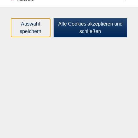
A2-Stufe können Sie sich in Routinesituationen auf
Reisen und im Alltag verständigen und sich gut über
geläufige Themen austauschen.
Auswahl
Alle Cookies akzeptieren und
Kurs- und Arbeitsbuch: Easy English Upgrade A2.2,
speichern
schließen
Cornelsen-Verlag, ISBN: 978-3-06-122720-3 (ca. 29
EUR)
139,00
€
Gebühr:
In den Warenkorb
Kursnummer:
I42018
Start:
Ende:
Do. 17.09.2026
Do. 21.01.2027