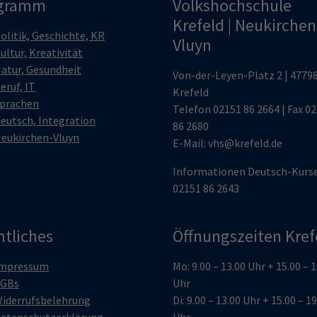
gramm
Volkshochschule
Krefeld | Neukirchen
olitik, Geschichte, KR
Vluyn
ultur, Kreativität
atur, Gesundheit
Von-der-Leyen-Platz 2 | 4779
eruf, IT
Krefeld
prachen
Telefon
02151 86 2664
| Fax 0
eutsch, Integration
86 2680
eukirchen-Vluyn
E-Mail:
vhs@krefeld.de
Informationen Deutsch-Kurs
02151 86 2643
htliches
Öffnungszeiten Kref
mpressum
Mo: 9.00 – 13.00 Uhr + 15.00 – 
GBs
Uhr
iderrufsbelehrung
Di: 9.00 – 13.00 Uhr + 15.00 – 1
atenschutzerklärung
Uhr