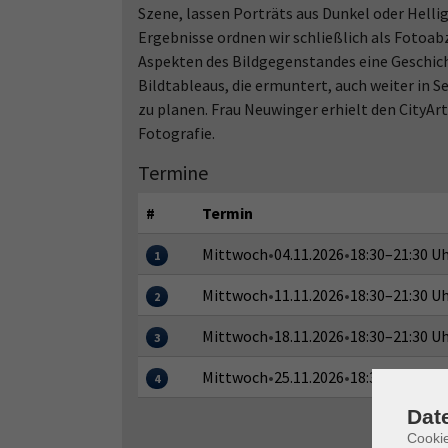
Szene, lassen Porträts aus Dunkel oder Helli
Ergebnisse ordnen wir schließlich als Fotoab
Aspekten des Bildgegenstandes eine Geschicht
Bildtableaus, die ermuntert, auch weiter in
zu planen. Frau Neuwinger erhielt den CityAr
Fotografie.
Termine
#
Termin
Mittwoch
•
04.11.2026
•
18:30–21:30 U
1
Mittwoch
•
11.11.2026
•
18:30–21:30 U
2
Mittwoch
•
18.11.2026
•
18:30–21:30 U
3
Mittwoch
•
25.11.2026
•
18:30–21:30 U
4
Dat
Cooki