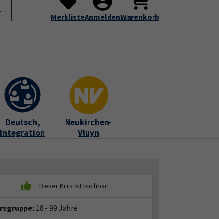
te
Programm
Über uns
Service
Submenu for "Programm"
Submenu for "Über uns"
Submenu for "Servic
Merkliste
Anmelden
Warenkorb
Deutsch,
Neukirchen-
Integration
Vluyn
ersgruppe:
18 - 99 Jahre