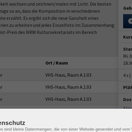
gkeit wachsen und zeichnen/malen mit Licht. Die besten
Geb
züge so an, dass die Komposition in verschiedenen
e erzählt. Es ergibt sich die neue Ganzheit eines
 Serien zu arbeiten und jedes Einzelfoto im Zusammenhang
tist-Preis des NRW Kultursekretariats im Bereich
Kur
Star
Mi. 
Ort / Raum
18:3
hr
VHS-Haus, Raum A.1.03
4 x 
hr
VHS-Haus, Raum A.1.03
Plä
hr
VHS-Haus, Raum A.1.03
Doz
Sig
hr
VHS-Haus, Raum A.1.03
enschutz
Ver
VHS-
es sind kleine Datenmengen, die von einer Website gesendet und vo