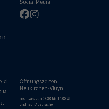
Social Media
-
8
2151
e:
eld
Öffnungszeiten
Neukirchen-Vluyn
19.15
montags von 08:30 bis 14:00 Uhr
9.15
und nach Absprache