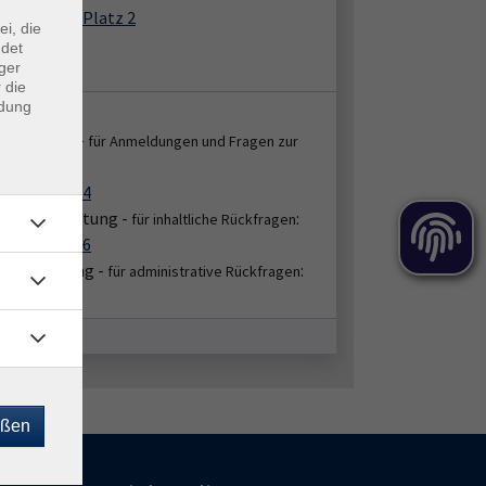
der-Leyen-Platz 2
ei, die
8 Krefeld
ndet
 A.1.03
ger
 die
ndung
takt:
enservice -
für Anmeldungen und Fragen zur
:
ung
2151 86-2664
bereichsleitung -
:
für inhaltliche Rückfragen
2151 86-2676
hbearbeitung -
:
für administrative Rückfragen
51/86-2674
eßen