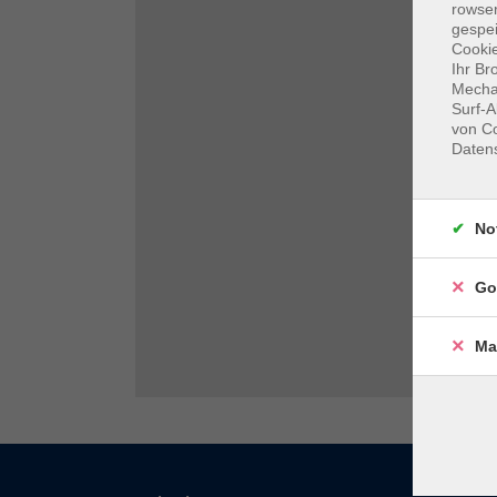
rowse
gespei
Cookie
Ihr Br
Mechan
Surf-A
von Co
Daten
No
Go
Ma