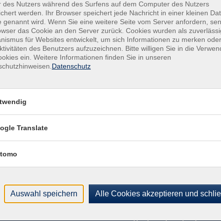
r des Nutzers während des Surfens auf dem Computer des Nutzers
Von-
chert werden. Ihr Browser speichert jede Nachricht in einer kleinen Dat
4779
 genannt wird. Wenn Sie eine weitere Seite vom Server anfordern, se
Raum
owser das Cookie an den Server zurück. Cookies wurden als zuverlässi
ismus für Websites entwickelt, um sich Informationen zu merken oder
ktivitäten des Benutzers aufzuzeichnen. Bitte willigen Sie in die Verwe
Kon
okies ein. Weitere Informationen finden Sie in unseren
Kund
schutzhinweisen.
Datenschutz
Buch
+49
Fach
twendig
+49
Sac
ogle Translate
021
tomo
Auswahl speichern
Alle Cookies akzeptieren und schli