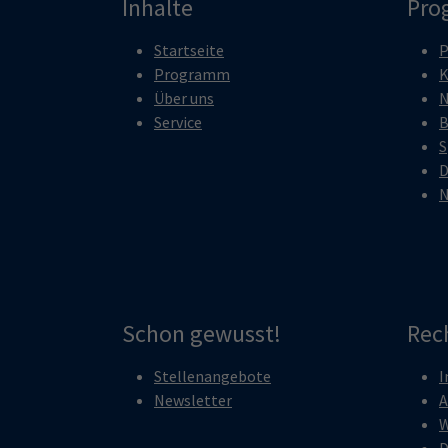
Inhalte
Pro
Startseite
P
Programm
K
Über uns
N
Service
B
S
D
N
Schon gewusst!
Rec
Stellenangebote
I
Newsletter
A
W
D