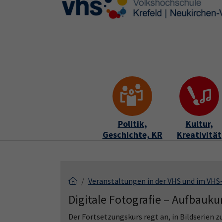
Skip to main content
Skip to page footer
Politik,
Kultur,
Geschichte, KR
Kreativität
Veranstaltungen in der VHS und im VH
Digitale Fotografie – Aufbauku
Der Fortsetzungskurs regt an, in Bildserien 