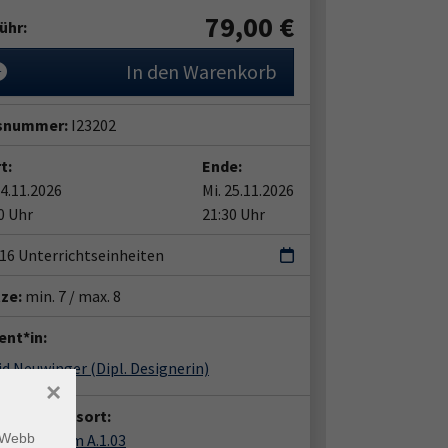
79,00
€
ühr:
In den Warenkorb
snummer:
I23202
t:
Ende:
04.11.2026
Mi. 25.11.2026
0 Uhr
21:30 Uhr
| 16 Unterrichtseinheiten
tze:
min. 7 / max. 8
ent*in:
rid Neuwinger
(Dipl. Designerin)
×
anstaltungsort:
Haus, Raum A.1.03
m Webb