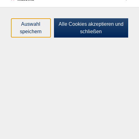
mitzumachen? Nähere Auskünfte unter Tel.
02151/544957 (Dieter Blatt)
Auswahl
Alle Cookies akzeptieren und
speichern
schließen
Gebührenfrei
In den Warenkorb
Kursnummer:
I42241
Start:
Ende:
Fr. 25.09.2026
Fr. 11.12.2026
19:00 Uhr
21:30 Uhr
3 Termine | 10 Unterrichtseinheiten
Plätze:
min. 1 / max. 25