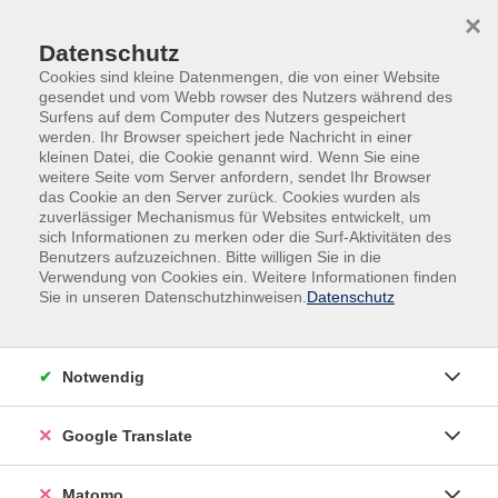
Skip to main content
Skip to page footer
×
Datenschutz
Cookies sind kleine Datenmengen, die von einer Website
gesendet und vom Webb rowser des Nutzers während des
Surfens auf dem Computer des Nutzers gespeichert
werden. Ihr Browser speichert jede Nachricht in einer
kleinen Datei, die Cookie genannt wird. Wenn Sie eine
weitere Seite vom Server anfordern, sendet Ihr Browser
das Cookie an den Server zurück. Cookies wurden als
zuverlässiger Mechanismus für Websites entwickelt, um
Veranstaltungen in der VHS und im VHS-
sich Informationen zu merken oder die Surf-Aktivitäten des
Nebengebäude
Benutzers aufzuzeichnen. Bitte willigen Sie in die
Verwendung von Cookies ein. Weitere Informationen finden
Deutsch-Skandinavischer Club –
Sie in unseren Datenschutzhinweisen.
Datenschutz
Clubtreffen: Bildvortrag und Gespräche zu
Reisen in skandinavische Länder
Notwendig
Der Deutsch-Skandinavische Club will die
Verständigung zwischen den Völkern durch gesellige
Google Translate
und kulturelle Veranstaltungen (z.B. Stammtisch,
Bildvorträge, Studienfahrten, Diskussionsabende,
Feste, Ausstellungen) fördern. Haben Sie Lust
Matomo