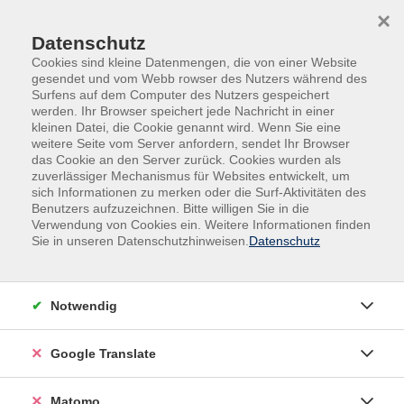
Skip to main content
Skip to page footer
×
Datenschutz
Cookies sind kleine Datenmengen, die von einer Website
gesendet und vom Webb rowser des Nutzers während des
Surfens auf dem Computer des Nutzers gespeichert
werden. Ihr Browser speichert jede Nachricht in einer
kleinen Datei, die Cookie genannt wird. Wenn Sie eine
weitere Seite vom Server anfordern, sendet Ihr Browser
das Cookie an den Server zurück. Cookies wurden als
zuverlässiger Mechanismus für Websites entwickelt, um
Veranstaltungen in der VHS und im VHS-
sich Informationen zu merken oder die Surf-Aktivitäten des
Nebengebäude
Benutzers aufzuzeichnen. Bitte willigen Sie in die
Verwendung von Cookies ein. Weitere Informationen finden
Asiatische Tuschmalerei
Sie in unseren Datenschutzhinweisen.
Datenschutz
Tuschmalerei ist eine Tradition, die seit mehreren
tausend Jahren in Asien gepflegt wird und sich
Notwendig
traditionell an der Natur orientiert. Wir wollen die
Technik der "vier edlen Pflanzen" Bambus,
Google Translate
Pflaumenblüten, Orchideen und Chrysanthemen
erarbeiten. Folgende Materialien können bei der
Dozentin erworben werden: Tusche und asiatische
Matomo