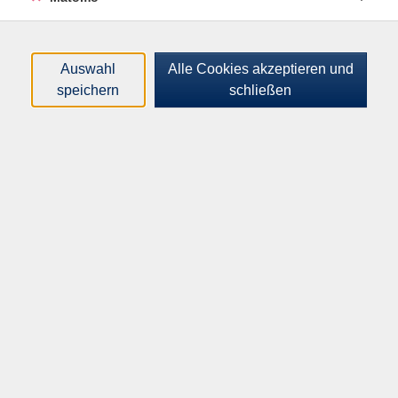
Farben, Reibstein, Pinsel, Übungspapier, Papierrolle,
Filzunterlage, Papierbeschwerer, Wasserbehälter.
Bitte mitbringen: kleiner Teller oder Schüssel. Die
Auswahl
Alle Cookies akzeptieren und
Künstlerin "Fö-Bang" Suk Boon Kim wurde in Seoul,
speichern
schließen
Korea geboren. Sie studierte asiatische Malerei und
Kalligraphie an der Peking Foreign University.
Altersgruppe:
18 - 99 Jahre
46,00
€
Gebühr:
Auf die Warteliste
Kursnummer:
I23041