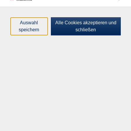
Auswahl
Alle Cookies akzeptieren und
speichern
schließen
Altersgruppe:
18 - 99 Jahre
48,00
€
Gebühr:
In den Warenkorb
Kursnummer:
I23009
Start:
Ende:
Sa. 14.11.2026
So. 15.11.2026
10:00 Uhr
17:00 Uhr
2 x | 12 Unterrichtseinheiten
Plätze:
min. 8 / max. 9