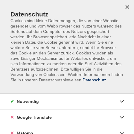
Skip to main content
Skip to page footer
×
Datenschutz
Cookies sind kleine Datenmengen, die von einer Website
gesendet und vom Webb rowser des Nutzers während des
Surfens auf dem Computer des Nutzers gespeichert
werden. Ihr Browser speichert jede Nachricht in einer
kleinen Datei, die Cookie genannt wird. Wenn Sie eine
weitere Seite vom Server anfordern, sendet Ihr Browser
das Cookie an den Server zurück. Cookies wurden als
zuverlässiger Mechanismus für Websites entwickelt, um
Veranstaltungen in der VHS und im VHS-
sich Informationen zu merken oder die Surf-Aktivitäten des
Nebengebäude
Benutzers aufzuzeichnen. Bitte willigen Sie in die
Verwendung von Cookies ein. Weitere Informationen finden
Abstraktes Malen mit Ölkreiden
Sie in unseren Datenschutzhinweisen.
Datenschutz
Dieser Kurs richtet sich an Teilnehmende, die Freude an
Farben und Formen haben und sich auf das Abenteuer
Notwendig
Ölkreide im weitesten Sinne einlassen wollen.
Vermittelt wird die Motivsuche und die Umsetzung in
Google Translate
die Abstraktion. Bitte mitbringen: Zeichenblock,
Ölkreidekasten Jaxon 12 oder 24, weicher Bleistift,
Radiergummi, Kreppklebeband und eine Schere.
Matomo