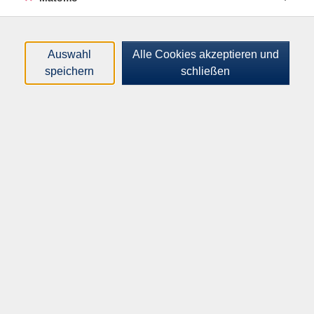
rejoindre. 5 ans de français sont requis. Le matériel
sera mis à votre disposition.
Auswahl
Alle Cookies akzeptieren und
speichern
schließen
139,00
€
Gebühr:
In den Warenkorb
Kursnummer:
I42341
Start:
Ende:
Mi. 16.09.2026
Mi. 20.01.2027
10:15 Uhr
11:45 Uhr
14 x | 28 Unterrichtseinheiten
Anmeldeschluss:
Mi. 30.09.2026