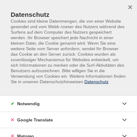
Skip to main content
Skip to page footer
×
Datenschutz
Cookies sind kleine Datenmengen, die von einer Website
gesendet und vom Webb rowser des Nutzers während des
Surfens auf dem Computer des Nutzers gespeichert
werden. Ihr Browser speichert jede Nachricht in einer
kleinen Datei, die Cookie genannt wird. Wenn Sie eine
weitere Seite vom Server anfordern, sendet Ihr Browser
das Cookie an den Server zurück. Cookies wurden als
zuverlässiger Mechanismus für Websites entwickelt, um
Veranstaltungen in der VHS und im VHS-
sich Informationen zu merken oder die Surf-Aktivitäten des
Nebengebäude
Benutzers aufzuzeichnen. Bitte willigen Sie in die
Verwendung von Cookies ein. Weitere Informationen finden
A vous de parler (B1/B2)
Sie in unseren Datenschutzhinweisen.
Datenschutz
Für maximal 13 Teilnehmende mit guten
Vorkenntnissen
Notwendig
Vous voulez rafraîchir et actualiser votre français
appris à l'école? Vous aimez la lecture, la discussion sur
Google Translate
des thèmes actuels, mais aussi le travail systématique
sur le vocabulaire et la grammaire? Venez donc nous
Matomo