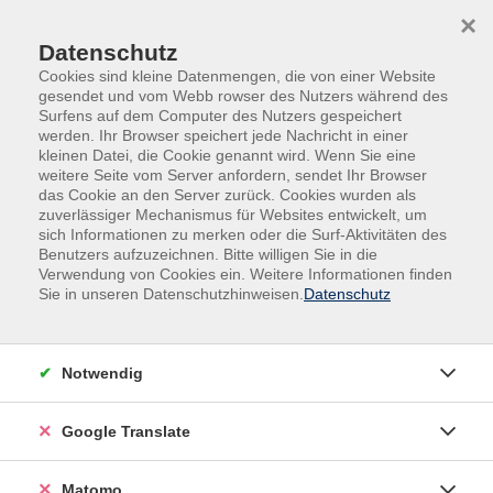
Skip to main content
Skip to page footer
×
Datenschutz
Cookies sind kleine Datenmengen, die von einer Website
gesendet und vom Webb rowser des Nutzers während des
Surfens auf dem Computer des Nutzers gespeichert
werden. Ihr Browser speichert jede Nachricht in einer
kleinen Datei, die Cookie genannt wird. Wenn Sie eine
weitere Seite vom Server anfordern, sendet Ihr Browser
das Cookie an den Server zurück. Cookies wurden als
Natur, Gesundheit
Naturwissenschaften
zuverlässiger Mechanismus für Websites entwickelt, um
Wanderungen, Exkursionen
sich Informationen zu merken oder die Surf-Aktivitäten des
Benutzers aufzuzeichnen. Bitte willigen Sie in die
Wanderung durch den
Verwendung von Cookies ein. Weitere Informationen finden
Heilquellenkurbetrieb in Kevelaer
Sie in unseren Datenschutzhinweisen.
Datenschutz
Kevelaer ist seit dem 04.07.2024 der erste Heilquellen
Kurbetrieb in NRW. Bei einer Wanderung erleben Sie
Notwendig
das Grenadierwerk, den Atemweg, den Fitnessparcour
und das Inhalatorium (3€ Eintritt sind im Entgelt
Google Translate
enthalten). Im Inhalatorium können Sie in der
Erkältungszeit 30 Minuten ionisierte Salzluft für
Bronchien und Lunge geniessen. Weiter führt der Weg
Matomo