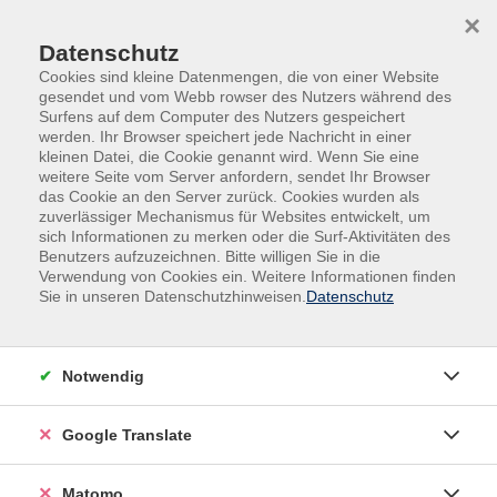
Skip to main content
Skip to page footer
×
Datenschutz
Cookies sind kleine Datenmengen, die von einer Website
gesendet und vom Webb rowser des Nutzers während des
Surfens auf dem Computer des Nutzers gespeichert
werden. Ihr Browser speichert jede Nachricht in einer
kleinen Datei, die Cookie genannt wird. Wenn Sie eine
weitere Seite vom Server anfordern, sendet Ihr Browser
das Cookie an den Server zurück. Cookies wurden als
Natur, Gesundheit
Naturwissenschaften
zuverlässiger Mechanismus für Websites entwickelt, um
VHS FOR FUTURE: Klima, Umwelt, Nachhaltigkeit
sich Informationen zu merken oder die Surf-Aktivitäten des
Nachhaltigkeit
Benutzers aufzuzeichnen. Bitte willigen Sie in die
Verwendung von Cookies ein. Weitere Informationen finden
KREATIVFELD – Marktplatz der
Sie in unseren Datenschutzhinweisen.
Datenschutz
Nachhaltigkeit
In Kooperation mit dem Freiwilligenzentrum Krefeld
Notwendig
Nachhaltigkeit braucht Engagement! Ohne Geld, aber
mit Tatkraft, vernetzen sich Unternehmen,
Google Translate
Organisationen und Initiativen, um nachhaltige
Projekte zu starten.
Matomo