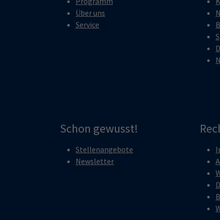
Programm
K
Über uns
N
Service
B
S
D
N
Schon gewusst!
Rec
Stellenangebote
I
Newsletter
A
W
D
B
W