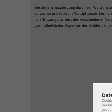
Bei diesem Spaziergang durch den Wald am u
Sträucher und typische Waldpflanzen kennen
den Nutzungsformen, den verschiedenen Ver
gesundheitlichen Aspekten des Waldes u.v.m. 
Dat
Cooki
rowse
gespei