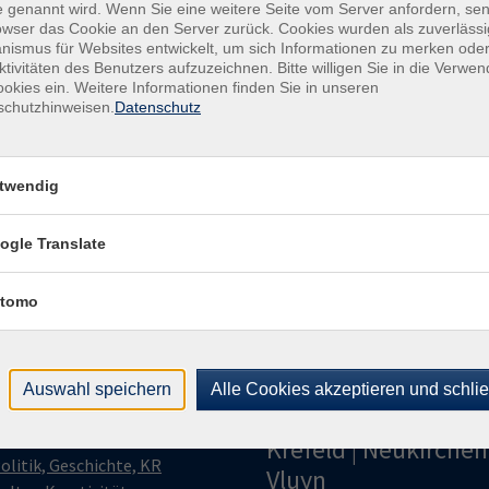
 genannt wird. Wenn Sie eine weitere Seite vom Server anfordern, se
owser das Cookie an den Server zurück. Cookies wurden als zuverlässi
Kon
ismus für Websites entwickelt, um sich Informationen zu merken oder
Kund
ktivitäten des Benutzers aufzuzeichnen. Bitte willigen Sie in die Verwe
okies ein. Weitere Informationen finden Sie in unseren
Buch
schutzhinweisen.
Datenschutz
+49
Fach
021
twendig
Sac
021
ogle Translate
tomo
Auswahl speichern
Alle Cookies akzeptieren und schli
gramm
Volkshochschule
Krefeld | Neukirchen
olitik, Geschichte, KR
Vluyn