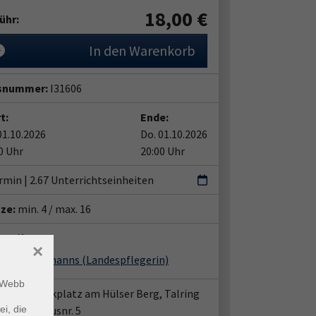
18,00
€
ühr:
In den Warenkorb
snummer:
I31606
t:
Ende:
01.10.2026
Do. 01.10.2026
0 Uhr
20:00 Uhr
rmin | 2.67 Unterrichtseinheiten
tze:
min. 4 / max. 16
ent*in:
×
riele Heckmanns
(Landespflegerin)
m Webb
fpunkt: Parkplatz am Hülser Berg, Talring
enüber Hausnr. 5
ei, die