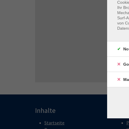
Cookie
Ihr Br
Mechan
Surf-A
von Co
Daten
No
Go
Ma
Inhalte
Pro
Startseite
P