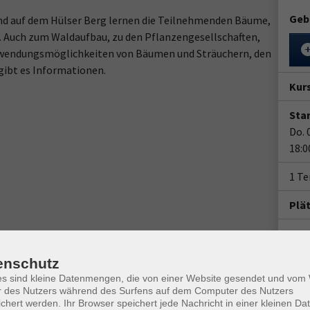
Geb
nd auf dem Hülser Berg lernen die Teilnehmenden Bäume,
. Auch zum Waldaufbau, zu den Pflanzengesellschaften,
wendungsmöglichkeiten von Bäumen und Sträuchern, den
gibt es Informationen.
Kur
Star
Do. 
18:0
1 Te
Plä
Doz
Gab
enschutz
es sind kleine Datenmengen, die von einer Website gesendet und vo
Tref
r des Nutzers während des Surfens auf dem Computer des Nutzers
(geg
chert werden. Ihr Browser speichert jede Nachricht in einer kleinen Dat