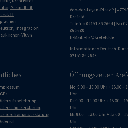
ultur, Kreativität
atur, Gesundheit
Von-der-Leyen-Platz 2 | 4779
eruf, IT
Krefeld
prachen
Telefon
02151 86 2664
| Fax 0
eutsch, Integration
86 2680
eukirchen-Vluyn
E-Mail:
vhs@krefeld.de
Informationen Deutsch-Kurs
02151 86 2643
htliches
Öffnungszeiten Kref
mpressum
Mo: 9.00 – 13.00 Uhr + 15.00 – 
GBs
Uhr
iderrufsbelehrung
Di: 9.00 – 13.00 Uhr + 15.00 – 1
atenschutzerklärung
Uhr
arrierefreiheitserklärung
Mi: 9.00 – 13.00 Uhr + 15.00 – 1
iderruf
Uhr
Do: 9.00 – 13.00 Uhr + 15.00 – 1