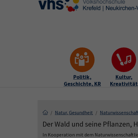
Skip to main content
Skip to page footer
Politik,
Kultur,
Geschichte, KR
Kreativität
Natur, Gesundheit
Naturwissenschaf
Der Wald und seine Pflanzen, H
In Kooperation mit dem Naturwissenschaftlic