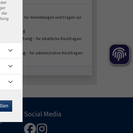
ndet
ger
takt:
 die
enservice -
für Anmeldungen und Fragen zur
ndung
:
ung
2151 86-2664
bereichsleitung -
:
für inhaltliche Rückfragen
51/86-2655
hbearbeitung -
:
für administrative Rückfragen
51/86-2654
eßen
Social Media
-