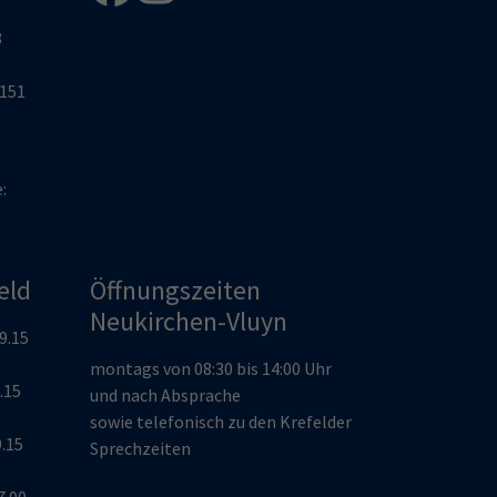
8
2151
e:
eld
Öffnungszeiten
Neukirchen-Vluyn
19.15
montags von 08:30 bis 14:00 Uhr
9.15
und nach Absprache
sowie telefonisch zu den Krefelder
9.15
Sprechzeiten
7.00