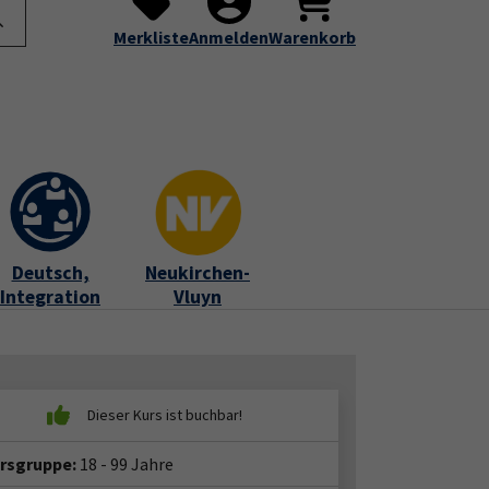
te
Programm
Über uns
Service
Submenu for "Programm"
Submenu for "Über uns"
Submenu for "Servic
Merkliste
Anmelden
Warenkorb
Deutsch,
Neukirchen-
Integration
Vluyn
ersgruppe:
18 - 99 Jahre