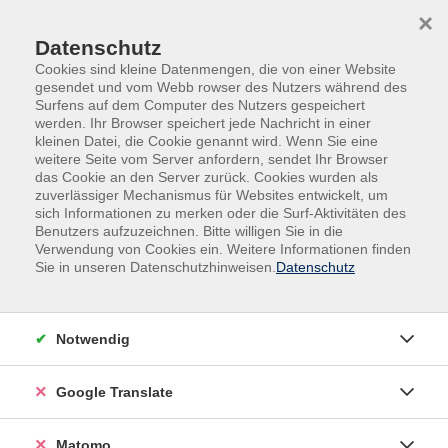
Skip to main content
Skip to page footer
×
Datenschutz
Cookies sind kleine Datenmengen, die von einer Website
gesendet und vom Webb rowser des Nutzers während des
Surfens auf dem Computer des Nutzers gespeichert
werden. Ihr Browser speichert jede Nachricht in einer
kleinen Datei, die Cookie genannt wird. Wenn Sie eine
weitere Seite vom Server anfordern, sendet Ihr Browser
das Cookie an den Server zurück. Cookies wurden als
Natur, Gesundheit
Naturwissenschaften
zuverlässiger Mechanismus für Websites entwickelt, um
Ferien auf dem Bauernhof:
sich Informationen zu merken oder die Surf-Aktivitäten des
Benutzers aufzuzeichnen. Bitte willigen Sie in die
Heupferdchen Abzeichen (5-12 Jahre)
Verwendung von Cookies ein. Weitere Informationen finden
Sie in unseren Datenschutzhinweisen.
Datenschutz
Die Kids lernen heimische Tiere und Pflanzen kennen
und erhalten am Ende des Lehrgangs ein Zertifikat. Ein
besonderes Highlight ist die Auswilderung eines Igels.
Notwendig
Um die Woche zu einem Erlebnis zu machen, finden
viele kreative Projekte im Garten statt,
Google Translate
Bewegungsspiele und natürlich die Versorgung der
Bauernhoftiere. Jeden Mittag kochen wir gemeinsam
in der Outdoorküche. Am Ende des Lehrgangs erhält
Matomo