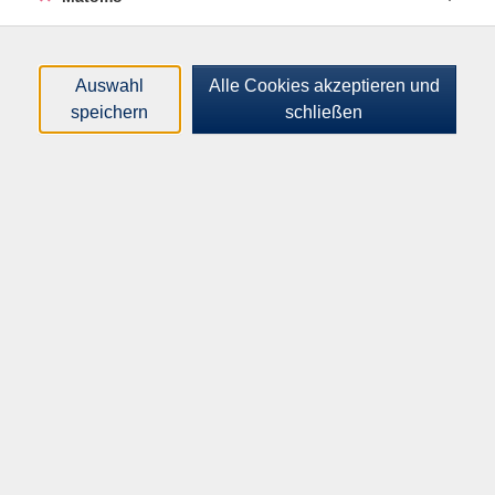
Instandsetzung erfolgt auch die Neufertigung von
Komponenten und die Umsetzung von Redesign-
Projekten, bei denen gebrauchte Züge in moderne und
Auswahl
Alle Cookies akzeptieren und
fahrgastfreundliche Züge umgebaut werden. Das
speichern
schließen
Mindestalter beträgt 18 Jahre. Vor Ort ist ein gültiger
Personalausweis oder Reisepass vorzulegen. Bitte
feste Schuhe mit flachen Absätzen und wetterfeste
Kleidung tragen. Anmeldeschluss: 02.09.26
Altersgruppe:
18 - 99 Jahre
19,00
€
Gebühr:
Auf die Warteliste