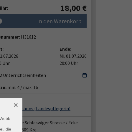
18,00
€
ühr:
In den Warenkorb
snummer:
H31612
t:
Ende:
01.07.2026
Mi. 01.07.2026
0 Uhr
20:00 Uhr
| 2 Unterrichtseinheiten
tze:
min. 4 / max. 16
ent*in:
×
riele Heckmanns
(Landespflegerin)
m Webb
fpunkt: Ecke Schleswiger Strasse / Ecke
strasse, 47809 Kre
ei, die