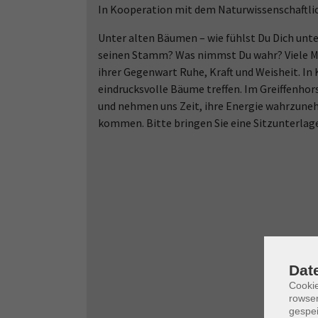
In Kooperation mit dem Naturwissenschaftlic
Unter alten Bäumen – wie fühlst Du Dich un
seinen Stamm? Was nimmst Du wahr? Viele Me
ihrer Gegenwart Ruhe, Kraft und Weisheit. In
eindrucksvolle Bäume treffen. Im Greiffenhor
und nehmen uns Zeit, ihre Energie wahrzuneh
kommen. Bitte bringen Sie eine Sitzunterlage
Dat
Cooki
rowse
gespei