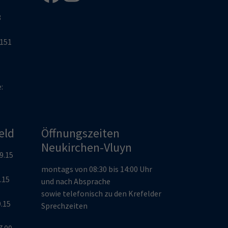
8
2151
e:
eld
Öffnungszeiten
Neukirchen-Vluyn
19.15
montags von 08:30 bis 14:00 Uhr
9.15
und nach Absprache
sowie telefonisch zu den Krefelder
9.15
Sprechzeiten
7.00