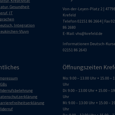
ultur, Kreativität
atur, Gesundheit
Von-der-Leyen-Platz 2 | 4779
eruf, IT
Krefeld
prachen
Telefon
02151 86 2664
| Fax 0
eutsch, Integration
86 2680
eukirchen-Vluyn
E-Mail:
vhs@krefeld.de
Informationen Deutsch-Kurs
02151 86 2643
htliches
Öffnungszeiten Kref
mpressum
Mo: 9.00 – 13.00 Uhr + 15.00 – 
GBs
Uhr
iderrufsbelehrung
Di: 9.00 – 13.00 Uhr + 15.00 – 1
atenschutzerklärung
Uhr
arrierefreiheitserklärung
Mi: 9.00 – 13.00 Uhr + 15.00 – 1
iderruf
Uhr
Do: 9.00 – 13.00 Uhr + 15.00 – 1