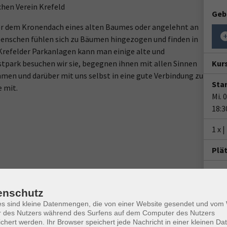
hen Verein Krefeld
Geb
ter dem Kronendach eines alten Baumes oder angelehnt an
nschen fühlen sich zu Bäumen hingezogen und finden in
 Krefelder Parkanlagen kann man einige alte und
stpark besuchen wir sie, begegnen ihnen mit allen Sinnen
Kur
men und darüber mit uns selbst in eine gute Verbindung zu
Star
 mit.
Mi. 
18:3
1 x 
Plä
Doz
Gab
enschutz
es sind kleine Datenmengen, die von einer Website gesendet und vo
Tref
r des Nutzers während des Surfens auf dem Computer des Nutzers
Saar
chert werden. Ihr Browser speichert jede Nachricht in einer kleinen Dat