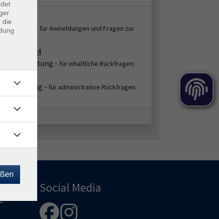
ndet
ger
takt:
 die
enservice -
für Anmeldungen und Fragen zur
ndung
:
ung
2151 86-2664
bereichsleitung -
:
für inhaltliche Rückfragen
51/86-2655
hbearbeitung -
:
für administrative Rückfragen
51/86-2654
eßen
Social Media
-