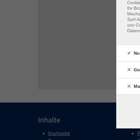
Cookie
Ihr Br
Mechan
Surf-A
von Co
Daten
No
Go
Ma
Inhalte
Pro
Startseite
P