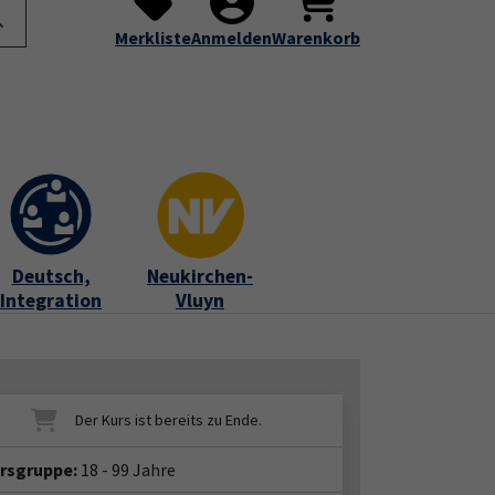
te
Programm
Über uns
Service
Submenu for "Programm"
Submenu for "Über uns"
Submenu for "Servic
Merkliste
Anmelden
Warenkorb
Deutsch,
Neukirchen-
Integration
Vluyn
ersgruppe:
18 - 99 Jahre