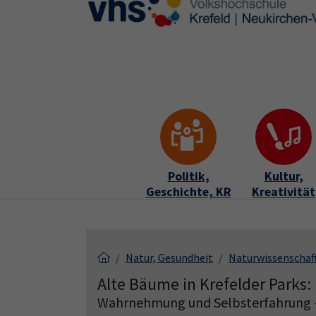
Skip to main content
Skip to page footer
Politik,
Kultur,
Geschichte, KR
Kreativität
Natur, Gesundheit
Naturwissenschaf
Alte Bäume in Krefelder Parks:
Wahrnehmung und Selbsterfahrung -