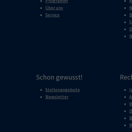
Programm
K
Über uns
N
Service
B
S
D
N
Schon gewusst!
Rec
Stellenangebote
I
Newsletter
A
W
D
B
W