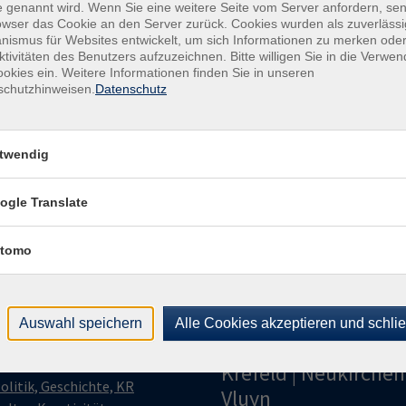
 genannt wird. Wenn Sie eine weitere Seite vom Server anfordern, se
owser das Cookie an den Server zurück. Cookies wurden als zuverlässi
Kon
ismus für Websites entwickelt, um sich Informationen zu merken oder
Kund
ktivitäten des Benutzers aufzuzeichnen. Bitte willigen Sie in die Verwe
okies ein. Weitere Informationen finden Sie in unseren
Buch
schutzhinweisen.
Datenschutz
+49
Fach
021
twendig
Sac
021
ogle Translate
tomo
Auswahl speichern
Alle Cookies akzeptieren und schli
gramm
Volkshochschule
Krefeld | Neukirchen
olitik, Geschichte, KR
Vluyn