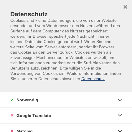
Skip to main content
Skip to page footer
×
Datenschutz
Cookies sind kleine Datenmengen, die von einer Website
gesendet und vom Webb rowser des Nutzers während des
Surfens auf dem Computer des Nutzers gespeichert
werden. Ihr Browser speichert jede Nachricht in einer
kleinen Datei, die Cookie genannt wird. Wenn Sie eine
weitere Seite vom Server anfordern, sendet Ihr Browser
das Cookie an den Server zurück. Cookies wurden als
Veranstaltungen in Neukirchen-Vluyn
zuverlässiger Mechanismus für Websites entwickelt, um
Shibori Workshop: Japanische
sich Informationen zu merken oder die Surf-Aktivitäten des
Benutzers aufzuzeichnen. Bitte willigen Sie in die
Färbetechnik auf Papier und Stoff
Verwendung von Cookies ein. Weitere Informationen finden
Sie in unseren Datenschutzhinweisen.
Datenschutz
Shibori ist eine traditionelle japanische Färbetechnik,
wo auf Stoff oder Papier durch diverse Faltungen,
Abbindungen und das Reservieren von Flächen,
Notwendig
regelmäßige geometrische und organische Muster
erzeugt werden. Gefärbt werden können Stoffe, Tücher,
Google Translate
Kleidung aus Naturmaterialien wie Baumwolle, Seide
und Leinen. Bitte bringen Sie zu färbende Stoffstücke
oder Kleidungsstücke (vorgewaschen) und
Matomo