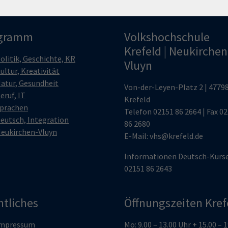
gramm
Volkshochschule
Krefeld | Neukirchen
olitik, Geschichte, KR
Vluyn
ultur, Kreativität
atur, Gesundheit
Von-der-Leyen-Platz 2 | 4779
eruf, IT
Krefeld
prachen
Telefon
02151 86 2664
| Fax 0
eutsch, Integration
86 2680
eukirchen-Vluyn
E-Mail:
vhs@krefeld.de
Informationen Deutsch-Kurs
02151 86 2643
htliches
Öffnungszeiten Kref
mpressum
Mo: 9.00 – 13.00 Uhr + 15.00 – 