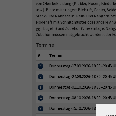
von Oberbekleidung (Kleider, Hosen, Kinderbe
usw.). Bitte mitbringen: Bleistift, Papier, S
Steck- und Nähnadeln, Reih- und Nähgarn, Sto
Modeheft mit Schnittmuster oder andere Anle
ggf. bügeln) und Zubehör (Vlieseinlage, Näh
Zubehör müssen mitgebracht werden oder kön
Termine
#
Termin
Donnerstag
•
17.09.2026
•
18:30–20:45 U
1
Donnerstag
•
24.09.2026
•
18:30–20:45 U
2
Donnerstag
•
01.10.2026
•
18:30–20:45 U
3
Donnerstag
•
08.10.2026
•
18:30–20:45 U
4
Donnerstag
•
15.10.2026
•
18:30–20:45 U
5