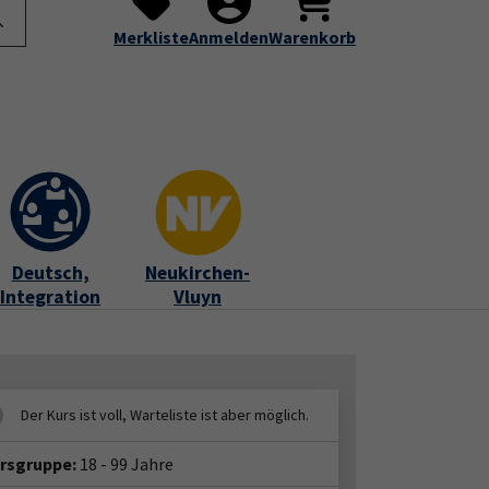
te
Programm
Über uns
Service
Submenu for "Programm"
Submenu for "Über uns"
Submenu for "Servic
Merkliste
Anmelden
Warenkorb
Deutsch,
Neukirchen-
Integration
Vluyn
ersgruppe:
18 - 99 Jahre