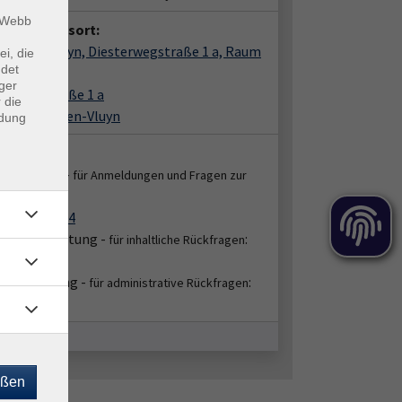
m Webb
anstaltungsort:
irchen-Vluyn, Diesterwegstraße 1 a, Raum
ei, die
ndet
ger
terwegstraße 1 a
 die
6 Neukirchen-Vluyn
ndung
takt:
enservice -
für Anmeldungen und Fragen zur
:
ung
2151 86-2664
bereichsleitung -
:
für inhaltliche Rückfragen
45/4630
hbearbeitung -
:
für administrative Rückfragen
51/86-2674
eßen