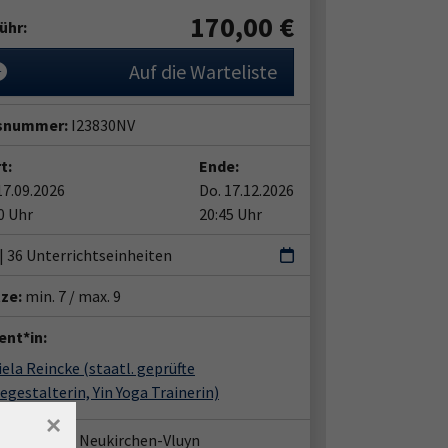
170,00
€
ühr:
Auf die Warteliste
snummer:
I23830NV
t:
Ende:
17.09.2026
Do. 17.12.2026
0 Uhr
20:45 Uhr
 | 36 Unterrichtseinheiten
tze:
min. 7 / max. 9
ent*in:
iela Reincke
(staatl. geprüfte
gestalterin, Yin Yoga Trainerin)
×
häftsstelle Neukirchen-Vluyn