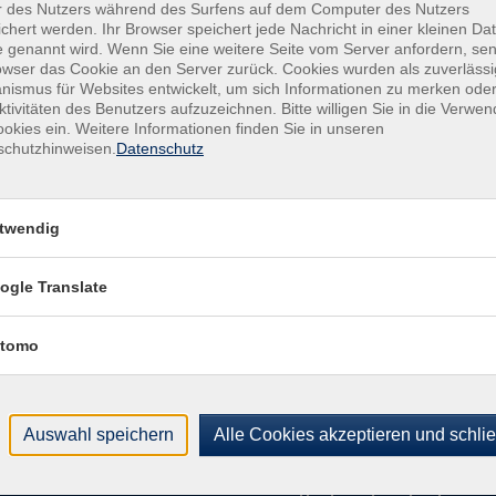
r des Nutzers während des Surfens auf dem Computer des Nutzers
Kem
chert werden. Ihr Browser speichert jede Nachricht in einer kleinen Dat
Acht
 genannt wird. Wenn Sie eine weitere Seite vom Server anfordern, se
479
owser das Cookie an den Server zurück. Cookies wurden als zuverlässi
ismus für Websites entwickelt, um sich Informationen zu merken oder
ktivitäten des Benutzers aufzuzeichnen. Bitte willigen Sie in die Verwe
Kon
okies ein. Weitere Informationen finden Sie in unseren
Kund
schutzhinweisen.
Datenschutz
Buch
+49
Fach
twendig
028
Sac
ogle Translate
021
tomo
Auswahl speichern
Alle Cookies akzeptieren und schli