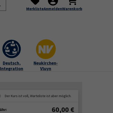
te
Programm
Über uns
Service
Submenu for "Programm"
Submenu for "Über uns"
Submenu for "Servic
Merkliste
Anmelden
Warenkorb
Deutsch,
Neukirchen-
Integration
Vluyn
60,00
€
ühr: