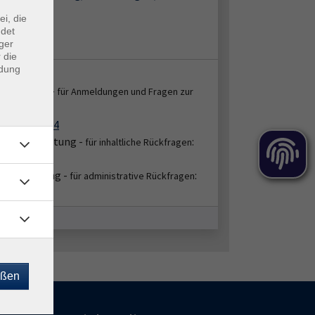
pen
ei, die
erberg 17
ndet
06 Kempen
ger
 die
ndung
takt:
enservice -
für Anmeldungen und Fragen zur
:
ung
2151 86-2664
bereichsleitung -
:
für inhaltliche Rückfragen
45/4630
hbearbeitung -
:
für administrative Rückfragen
51/86-2674
eßen