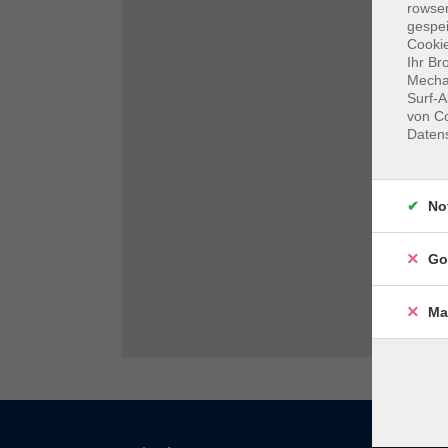
rowse
gespei
Cookie
Ihr Br
Mechan
Surf-A
von Co
Daten
No
Go
Ma