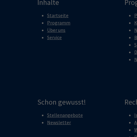
Inhalte
Pro
Startseite
P
Programm
K
Über uns
N
Service
B
S
D
N
Schon gewusst!
Rec
Stellenangebote
I
Newsletter
A
W
D