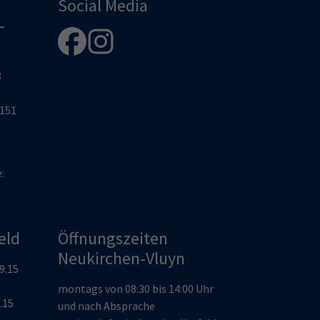
Social Media
-
8
2151
e:
eld
Öffnungszeiten
Neukirchen-Vluyn
19.15
montags von 08:30 bis 14:00 Uhr
9.15
und nach Absprache