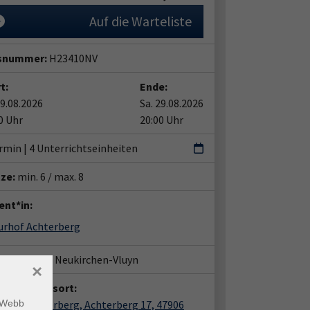
Auf die Warteliste
snummer:
H23410NV
t:
Ende:
29.08.2026
Sa. 29.08.2026
0 Uhr
20:00 Uhr
rmin | 4 Unterrichtseinheiten
tze:
min. 6 / max. 8
ent*in:
Naturhof Achterberg
häftsstelle Neukirchen-Vluyn
×
anstaltungsort:
rhof Achterberg, Achterberg 17, 47906
m Webb