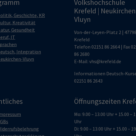
gramm
Volkshochschule
Krefeld | Neukirchen
olitik, Geschichte, KR
Vluyn
ultur, Kreativität
atur, Gesundheit
Von-der-Leyen-Platz 2 | 4779
eruf, IT
Krefeld
prachen
Telefon
02151 86 2664
| Fax 0
eutsch, Integration
86 2680
eukirchen-Vluyn
E-Mail:
vhs@krefeld.de
Informationen Deutsch-Kurs
02151 86 2643
htliches
Öffnungszeiten Kref
mpressum
Mo: 9.00 – 13.00 Uhr + 15.00 – 
GBs
Uhr
iderrufsbelehrung
Di: 9.00 – 13.00 Uhr + 15.00 – 1
atenschutzerklärung
Uhr