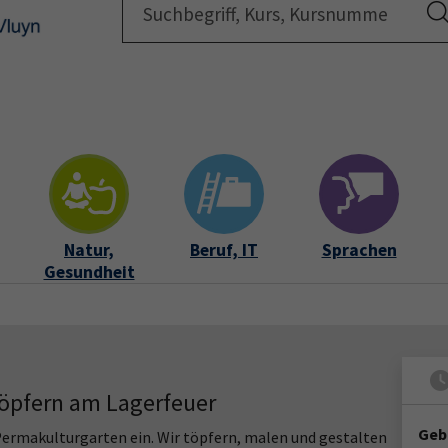
Startsei
Natur,
Beruf, IT
Sprachen
Gesundheit
Töpfern am Lagerfeuer
Geb
Permakulturgarten ein. Wir töpfern, malen und gestalten