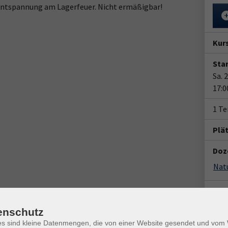
Entspannung am Lagerfeuer. Nicht ermäßigbar!
Kur
Star
Sa. 
17:0
1 Te
Plä
Doz
Gesc
enschutz
Ver
Natu
es sind kleine Datenmengen, die von einer Website gesendet und vo