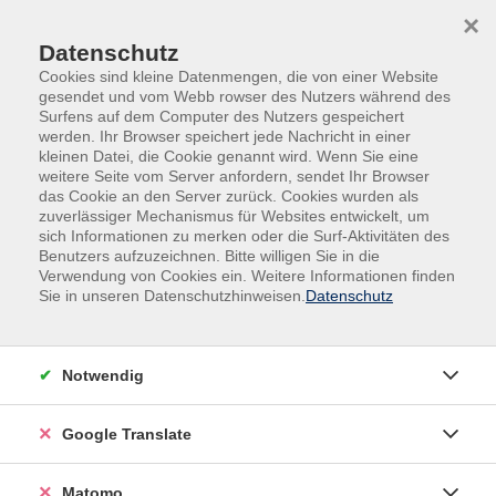
Skip to main content
Skip to page footer
×
Datenschutz
Cookies sind kleine Datenmengen, die von einer Website
gesendet und vom Webb rowser des Nutzers während des
Surfens auf dem Computer des Nutzers gespeichert
werden. Ihr Browser speichert jede Nachricht in einer
kleinen Datei, die Cookie genannt wird. Wenn Sie eine
weitere Seite vom Server anfordern, sendet Ihr Browser
das Cookie an den Server zurück. Cookies wurden als
Kultur, Kreativität
Literatur
zuverlässiger Mechanismus für Websites entwickelt, um
Vortrag: "Die Wahrheit ist den Menschen
sich Informationen zu merken oder die Surf-Aktivitäten des
Benutzers aufzuzeichnen. Bitte willigen Sie in die
zumutbar"- Ingeborg Bachmann zum
Verwendung von Cookies ein. Weitere Informationen finden
100. Geburtstag
Sie in unseren Datenschutzhinweisen.
Datenschutz
Ingeborg Bachmann (1926 – 1973) wurde als
„Shooting-Star“ der Nachkriegsliteratur bekannt.
Notwendig
Schon früh erhielt sie den begehrten Preis der
legendären Gruppe 47, in der sich die jungen
Google Translate
Schriftsteller der Nachkriegsliteratur versammelten.
Veröffentlichte sie in den 50er Jahren vornehmlich
Matomo
Lyrik und Hörspiele, ging sie später zu Erzählungen und