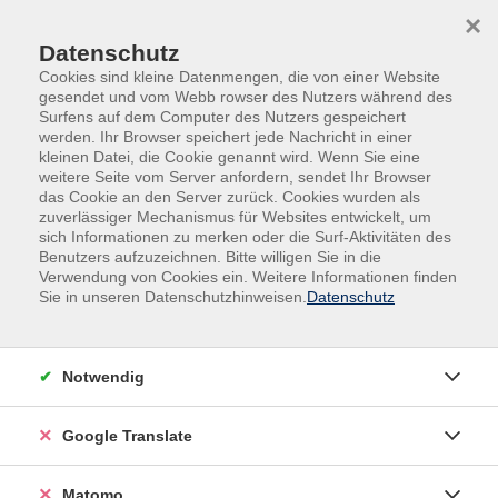
Skip to main content
Skip to page footer
×
Datenschutz
Cookies sind kleine Datenmengen, die von einer Website
gesendet und vom Webb rowser des Nutzers während des
Surfens auf dem Computer des Nutzers gespeichert
werden. Ihr Browser speichert jede Nachricht in einer
kleinen Datei, die Cookie genannt wird. Wenn Sie eine
weitere Seite vom Server anfordern, sendet Ihr Browser
das Cookie an den Server zurück. Cookies wurden als
Kultur, Kreativität
Fotografie
zuverlässiger Mechanismus für Websites entwickelt, um
Digitale Fotografie - für Teilnehmende
sich Informationen zu merken oder die Surf-Aktivitäten des
Benutzers aufzuzeichnen. Bitte willigen Sie in die
ohne oder mit geringen Vorkenntnissen
Verwendung von Cookies ein. Weitere Informationen finden
Sie in unseren Datenschutzhinweisen.
Datenschutz
Viele Fragen stellen sich wenn man zum ersten mal
eine Digitalkamera in seinen Händen hält. Wie
funktioniert sie? Wie stellt man die Belichtung ein?
Notwendig
Welche Funktionen bietet sie? Antworten darauf gibt
es in diesem 2-tägigen Intensivseminar für Fotografie-
Google Translate
Einsteiger*innen. Die genaue Steuerung von
Parameter - Blende, ISO und Belichtungszeit und die
damit verbundenen kreativen
Matomo