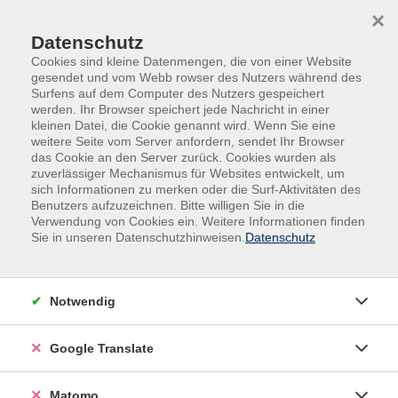
Skip to main content
Skip to page footer
×
Datenschutz
Cookies sind kleine Datenmengen, die von einer Website
gesendet und vom Webb rowser des Nutzers während des
Surfens auf dem Computer des Nutzers gespeichert
werden. Ihr Browser speichert jede Nachricht in einer
kleinen Datei, die Cookie genannt wird. Wenn Sie eine
weitere Seite vom Server anfordern, sendet Ihr Browser
das Cookie an den Server zurück. Cookies wurden als
Krefelder Ferien
zuverlässiger Mechanismus für Websites entwickelt, um
KR Ferien „Bewegung und Teamgeist auf
sich Informationen zu merken oder die Surf-Aktivitäten des
Benutzers aufzuzeichnen. Bitte willigen Sie in die
hohem Niveau!“ Villa K
Verwendung von Cookies ein. Weitere Informationen finden
Sie in unseren Datenschutzhinweisen.
Datenschutz
Anmeldeschluss: Mittwoch 12.08.2026 - 09:00 Uhr
Notwendig
„Bewegung und Teamgeist auf hohem Niveau!“
Google Translate
Diese Woche dreht sich ganz um Teamgeist, Bewegung
Matomo