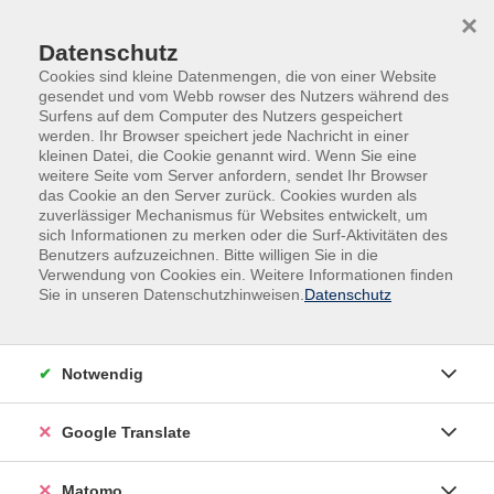
Skip to main content
Skip to page footer
×
Datenschutz
Cookies sind kleine Datenmengen, die von einer Website
gesendet und vom Webb rowser des Nutzers während des
Surfens auf dem Computer des Nutzers gespeichert
werden. Ihr Browser speichert jede Nachricht in einer
kleinen Datei, die Cookie genannt wird. Wenn Sie eine
weitere Seite vom Server anfordern, sendet Ihr Browser
das Cookie an den Server zurück. Cookies wurden als
Deutsch, Fremdsprachen
Fremdsprachen
zuverlässiger Mechanismus für Websites entwickelt, um
Spanisch
sich Informationen zu merken oder die Surf-Aktivitäten des
Benutzers aufzuzeichnen. Bitte willigen Sie in die
Spanisch Grundstufe (A1.1) mit geringen
Verwendung von Cookies ein. Weitere Informationen finden
Vorkenntnissen
Sie in unseren Datenschutzhinweisen.
Datenschutz
Für maximal 13 Teilnehmende mit geringen
Vorkenntnissen
Notwendig
Teilnehmende lernen in diesem Kurs, sich in sehr
einfachen Alltagssituationen zu verständigen und
Google Translate
erste kurze Dialoge zu bewältigen. Sie können sich
begrüßen, vorstellen, nach Namen, Herkunft und
Matomo