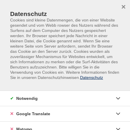
Skip to main content
Skip to page footer
×
Datenschutz
Cookies sind kleine Datenmengen, die von einer Website
gesendet und vom Webb rowser des Nutzers während des
Surfens auf dem Computer des Nutzers gespeichert
werden. Ihr Browser speichert jede Nachricht in einer
kleinen Datei, die Cookie genannt wird. Wenn Sie eine
weitere Seite vom Server anfordern, sendet Ihr Browser
das Cookie an den Server zurück. Cookies wurden als
Deutsch, Fremdsprachen
Fremdsprachen
zuverlässiger Mechanismus für Websites entwickelt, um
Fremdsprachenberatung
sich Informationen zu merken oder die Surf-Aktivitäten des
Benutzers aufzuzeichnen. Bitte willigen Sie in die
Beratung Fremdsprachen - Spanisch
Verwendung von Cookies ein. Weitere Informationen finden
Sie in unseren Datenschutzhinweisen.
Datenschutz
Notwendig
Gebührenfrei
Google Translate
In den Warenkorb
Matomo