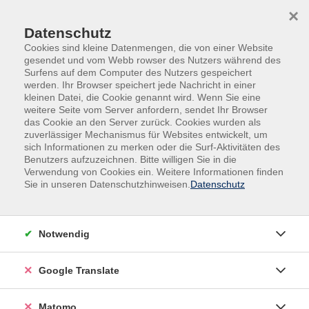
Skip to main content
Skip to page footer
×
Datenschutz
Cookies sind kleine Datenmengen, die von einer Website
gesendet und vom Webb rowser des Nutzers während des
Surfens auf dem Computer des Nutzers gespeichert
werden. Ihr Browser speichert jede Nachricht in einer
kleinen Datei, die Cookie genannt wird. Wenn Sie eine
weitere Seite vom Server anfordern, sendet Ihr Browser
das Cookie an den Server zurück. Cookies wurden als
Deutsch, Fremdsprachen
Fremdsprachen
zuverlässiger Mechanismus für Websites entwickelt, um
Fremdsprachenberatung
sich Informationen zu merken oder die Surf-Aktivitäten des
Benutzers aufzuzeichnen. Bitte willigen Sie in die
Beratung Fremdsprachen -
Verwendung von Cookies ein. Weitere Informationen finden
Niederländisch
Sie in unseren Datenschutzhinweisen.
Datenschutz
Notwendig
Gebührenfrei
Google Translate
In den Warenkorb
Matomo