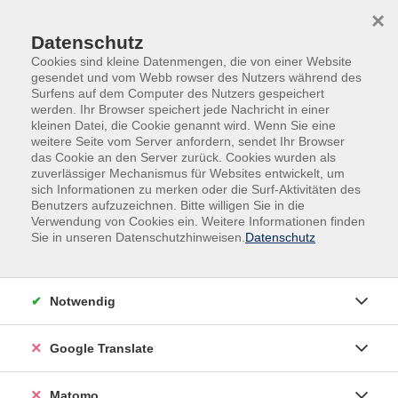
Skip to main content
Skip to page footer
×
Datenschutz
Cookies sind kleine Datenmengen, die von einer Website
gesendet und vom Webb rowser des Nutzers während des
Surfens auf dem Computer des Nutzers gespeichert
werden. Ihr Browser speichert jede Nachricht in einer
kleinen Datei, die Cookie genannt wird. Wenn Sie eine
weitere Seite vom Server anfordern, sendet Ihr Browser
das Cookie an den Server zurück. Cookies wurden als
Deutsch, Fremdsprachen
Fremdsprachen
zuverlässiger Mechanismus für Websites entwickelt, um
Fremdsprachenberatung
sich Informationen zu merken oder die Surf-Aktivitäten des
Benutzers aufzuzeichnen. Bitte willigen Sie in die
Beratung Fremdsprachen - Italienisch
Verwendung von Cookies ein. Weitere Informationen finden
Sie in unseren Datenschutzhinweisen.
Datenschutz
Notwendig
Gebührenfrei
Google Translate
In den Warenkorb
Matomo