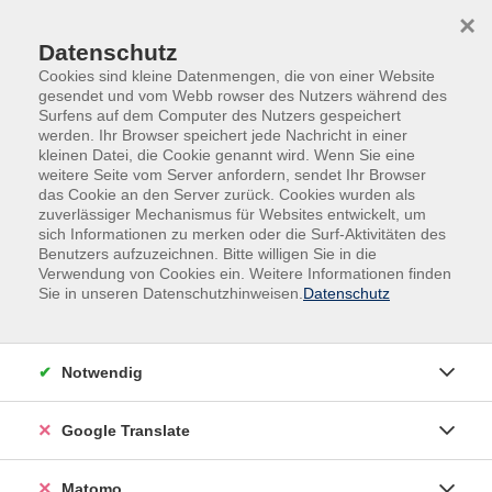
Skip to main content
Skip to page footer
×
Datenschutz
Cookies sind kleine Datenmengen, die von einer Website
gesendet und vom Webb rowser des Nutzers während des
Surfens auf dem Computer des Nutzers gespeichert
werden. Ihr Browser speichert jede Nachricht in einer
kleinen Datei, die Cookie genannt wird. Wenn Sie eine
weitere Seite vom Server anfordern, sendet Ihr Browser
das Cookie an den Server zurück. Cookies wurden als
Deutsch, Fremdsprachen
Fremdsprachen
zuverlässiger Mechanismus für Websites entwickelt, um
Fremdsprachenberatung
sich Informationen zu merken oder die Surf-Aktivitäten des
Benutzers aufzuzeichnen. Bitte willigen Sie in die
Beratung Fremdsprachen - Italienisch
Verwendung von Cookies ein. Weitere Informationen finden
Sie in unseren Datenschutzhinweisen.
Datenschutz
Notwendig
Gebührenfrei
Google Translate
In den Warenkorb
Matomo