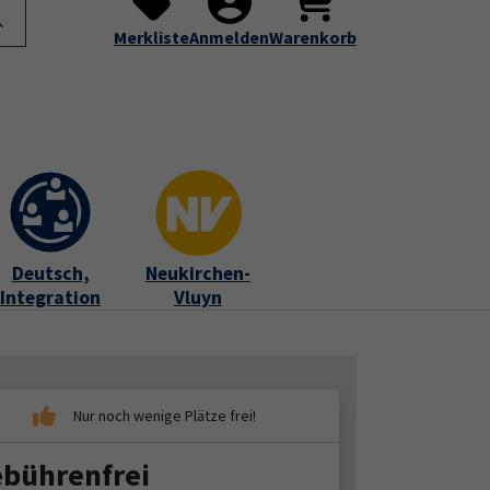
te
Programm
Über uns
Service
Submenu for "Programm"
Submenu for "Über uns"
Submenu for "Servic
Merkliste
Anmelden
Warenkorb
Deutsch,
Neukirchen-
Integration
Vluyn
bührenfrei