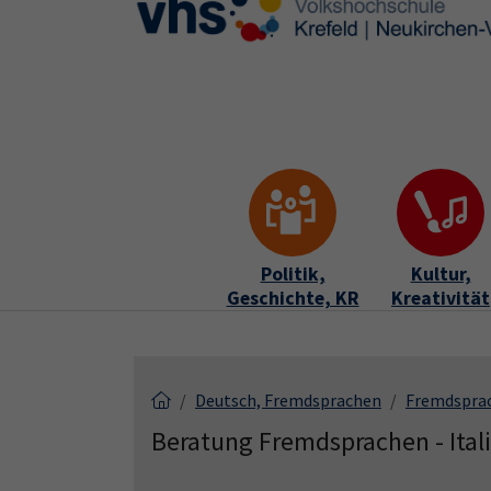
Skip to main content
Skip to page footer
Politik,
Kultur,
Geschichte, KR
Kreativität
Deutsch, Fremdsprachen
Fremdspra
Beratung Fremdsprachen - Ital