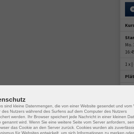
Kur
Star
Mo. 
16:4
1 x 
Plä
Ver
VHS
enschutz
Von-
es sind kleine Datenmengen, die von einer Website gesendet und vo
4779
r des Nutzers während des Surfens auf dem Computer des Nutzers
Raum
chert werden. Ihr Browser speichert jede Nachricht in einer kleinen Dat
 genannt wird. Wenn Sie eine weitere Seite vom Server anfordern, se
owser das Cookie an den Server zurück. Cookies wurden als zuverlässi
Kon
ismus für Websites entwickelt, um sich Informationen zu merken oder