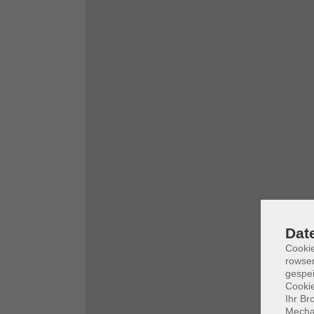
Dat
Cooki
rowse
gespei
Cookie
Ihr Br
Mechan