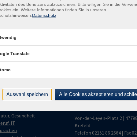
Kund
ktivitäten des Benutzers aufzuzeichnen. Bitte willigen Sie in die Verwe
okies ein. Weitere Informationen finden Sie in unseren
Buch
schutzhinweisen.
Datenschutz
+49
Fach
+49
twendig
ogle Translate
tomo
gramm
Volkshochschule
Krefeld | Neukirchen
Auswahl speichern
Alle Cookies akzeptieren und schli
olitik, Geschichte, KR
Vluyn
ultur, Kreativität
atur, Gesundheit
Von-der-Leyen-Platz 2 | 4779
eruf, IT
Krefeld
prachen
Telefon
02151 86 2664
| Fax 0