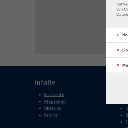
Surf-A
von Co
Daten
No
Go
Ma
Inhalte
Pro
Startseite
P
Programm
K
Über uns
N
Service
B
S