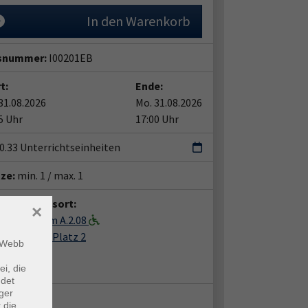
In den Warenkorb
snummer:
I00201EB
t:
Ende:
31.08.2026
Mo. 31.08.2026
5 Uhr
17:00 Uhr
| 0.33 Unterrichtseinheiten
tze:
min. 1 / max. 1
anstaltungsort:
×
-Haus, Raum A.2.08
der-Leyen-Platz 2
m Webb
8 Krefeld
 A.2.08
ei, die
ndet
ger
takt:
 die