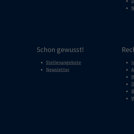
D
N
Schon gewusst!
Rec
Stellenangebote
I
Newsletter
A
W
D
B
W