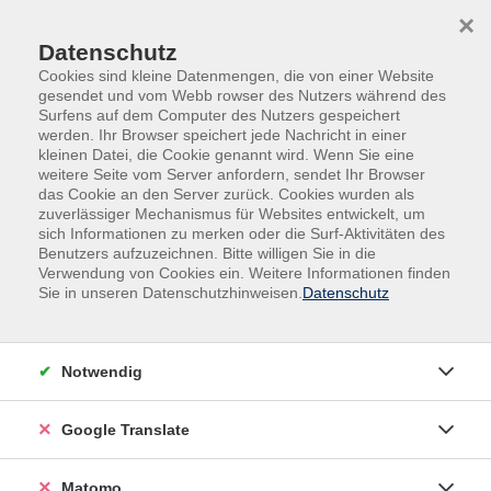
Skip to main content
Skip to page footer
×
Datenschutz
Cookies sind kleine Datenmengen, die von einer Website
gesendet und vom Webb rowser des Nutzers während des
Surfens auf dem Computer des Nutzers gespeichert
werden. Ihr Browser speichert jede Nachricht in einer
kleinen Datei, die Cookie genannt wird. Wenn Sie eine
weitere Seite vom Server anfordern, sendet Ihr Browser
das Cookie an den Server zurück. Cookies wurden als
Deutsch, Fremdsprachen
Fremdsprachen
zuverlässiger Mechanismus für Websites entwickelt, um
Englisch
Fremdsprachenberatung Englisch
sich Informationen zu merken oder die Surf-Aktivitäten des
Benutzers aufzuzeichnen. Bitte willigen Sie in die
Beratung Fremdsprachen - Englisch
Verwendung von Cookies ein. Weitere Informationen finden
Sie in unseren Datenschutzhinweisen.
Datenschutz
Notwendig
Gebührenfrei
Google Translate
Auf die Warteliste
Matomo