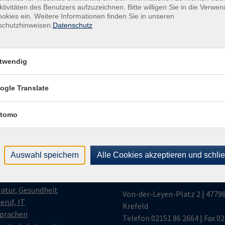
Kund
ktivitäten des Benutzers aufzuzeichnen. Bitte willigen Sie in die Verwe
okies ein. Weitere Informationen finden Sie in unseren
Buch
schutzhinweisen.
Datenschutz
+49
Fach
+49
twendig
ogle Translate
tomo
gramm
Volkshochschule
Krefeld | Neukirchen
Auswahl speichern
Alle Cookies akzeptieren und schli
olitik, Geschichte, KR
Vluyn
ultur, Kreativität
atur, Gesundheit
Von-der-Leyen-Platz 2 | 4779
eruf, IT
Krefeld
prachen
Telefon
02151 86 2664
| Fax 0