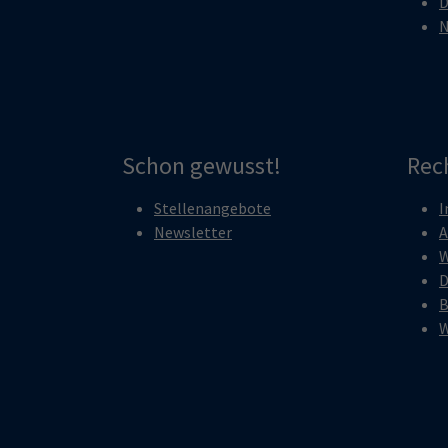
D
N
Schon gewusst!
Rec
Stellenangebote
I
Newsletter
A
W
D
B
W