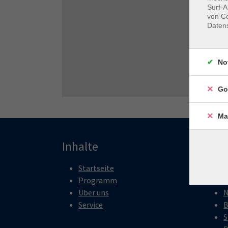
Surf-A
von Co
Daten
No
Go
Ma
Inhalte
Pro
Startseite
P
Programm
K
Über uns
N
Service
B
S