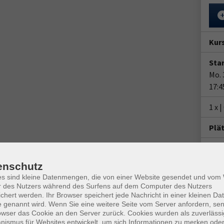
Kur
Star
Mo. 
17:4
1 x 
Plä
Ver
VHS-
enschutz
Von-
es sind kleine Datenmengen, die von einer Website gesendet und vo
4779
r des Nutzers während des Surfens auf dem Computer des Nutzers
Raum
chert werden. Ihr Browser speichert jede Nachricht in einer kleinen Dat
 genannt wird. Wenn Sie eine weitere Seite vom Server anfordern, se
owser das Cookie an den Server zurück. Cookies wurden als zuverlässi
Kon
ismus für Websites entwickelt, um sich Informationen zu merken oder