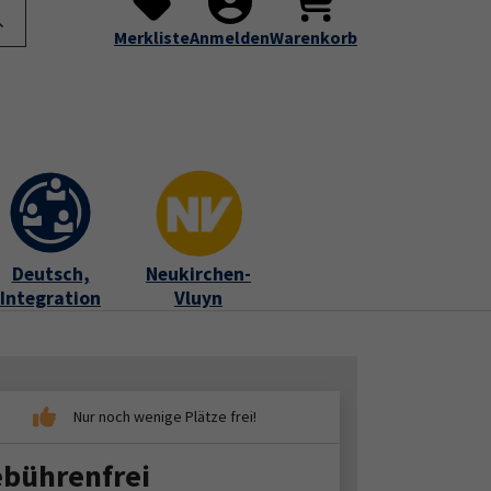
te
Programm
Über uns
Service
Submenu for "Programm"
Submenu for "Über uns"
Submenu for "Servic
Merkliste
Anmelden
Warenkorb
Deutsch,
Neukirchen-
Integration
Vluyn
bührenfrei