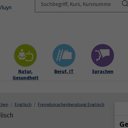
Startsei
Natur,
Beruf, IT
Sprachen
Gesundheit
chen
Englisch
Fremdsprachenberatung Englisch
lisch
Ge