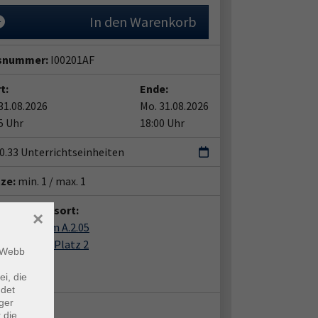
In den Warenkorb
snummer:
I00201AF
t:
Ende:
31.08.2026
Mo. 31.08.2026
5 Uhr
18:00 Uhr
| 0.33 Unterrichtseinheiten
tze:
min. 1 / max. 1
anstaltungsort:
×
Haus, Raum A.2.05
der-Leyen-Platz 2
m Webb
8 Krefeld
 A.2.05
ei, die
ndet
ger
takt:
 die