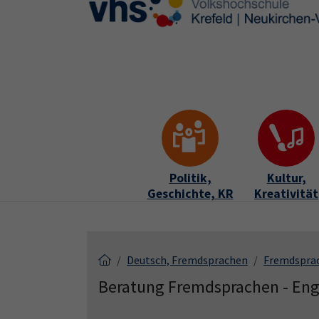
Skip to main content
Skip to page footer
Politik,
Kultur,
Geschichte, KR
Kreativität
Deutsch, Fremdsprachen
Fremdspra
Beratung Fremdsprachen - Eng