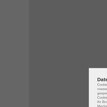
Dat
Cooki
rowse
gespei
Cookie
Ihr Br
Mechan