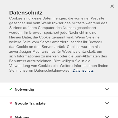
Skip to main content
Skip to page footer
×
Datenschutz
Cookies sind kleine Datenmengen, die von einer Website
gesendet und vom Webb rowser des Nutzers während des
Surfens auf dem Computer des Nutzers gespeichert
werden. Ihr Browser speichert jede Nachricht in einer
kleinen Datei, die Cookie genannt wird. Wenn Sie eine
weitere Seite vom Server anfordern, sendet Ihr Browser
das Cookie an den Server zurück. Cookies wurden als
Deutsch, Fremdsprachen
Deutsch
zuverlässiger Mechanismus für Websites entwickelt, um
Gebärdensprache
sich Informationen zu merken oder die Surf-Aktivitäten des
Benutzers aufzuzeichnen. Bitte willigen Sie in die
Deutsche Gebärdensprache III (DGS III)
Verwendung von Cookies ein. Weitere Informationen finden
Sie in unseren Datenschutzhinweisen.
Datenschutz
GER-DGS - Kompetenzstufe A2.1 (1. Teil der Stufe A2)
Fortsetzung des Kurses "DGS II" aus dem Vorsemester,
Vorkenntnisse erforderlich.
Notwendig
Der Kurs ist nicht ermäßigbar.
Google Translate
Matomo