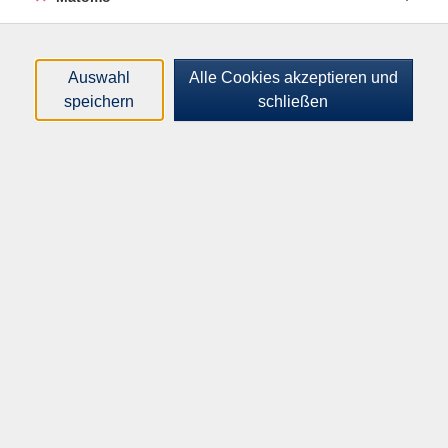
Altersgruppe:
18 - 99 Jahre
Auswahl
Alle Cookies akzeptieren und
176,00
€
speichern
schließen
Gebühr:
In den Warenkorb
Kursnummer:
I41004
Start:
Ende:
Di. 22.09.2026
Di. 12.01.2027
19:00 Uhr
20:30 Uhr
12 x | 24 Unterrichtseinheiten
Plätze:
min. 7 / max. 12
Dozent*in:
Corinna Mathias