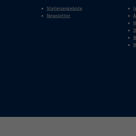
Stellenangebote
I
Newsletter
A
W
D
B
W