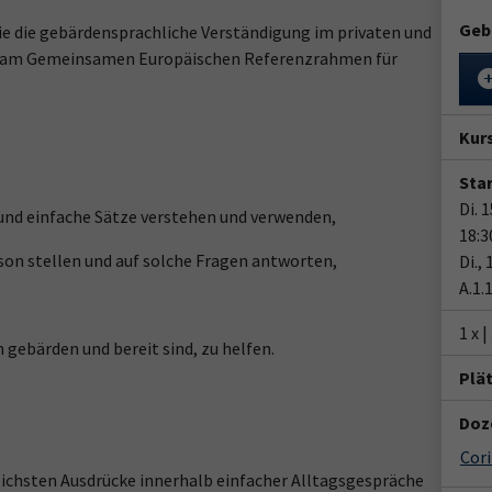
Geb
ie die gebärdensprachliche Verständigung im privaten und
sich am Gemeinsamen Europäischen Referenzrahmen für
Kur
Star
Di. 
 und einfache Sätze verstehen und verwenden,
18:3
rson stellen und auf solche Fragen antworten,
Di.,
A.1.
1 x 
gebärden und bereit sind, zu helfen.
Plä
Doz
Cor
lichsten Ausdrücke innerhalb einfacher Alltagsgespräche