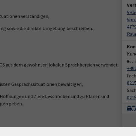
Ver
VHS-
ituationen verständigen,
Von-
4779
dung sowie die direkte Umgebung beschreiben.
Raum
Kon
Kund
Buch
DGS aus dem gewohnten lokalen Sprachbereich verwendet
+49
Fach
021
isten Gesprächssituationen bewältigen,
Sac
 Hoffnungen und Ziele beschreiben und zu Plänen und
021
ngen geben.