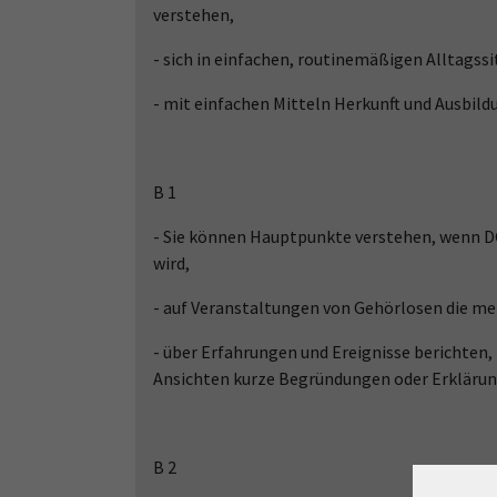
verstehen,
- sich in einfachen, routinemäßigen Alltagss
- mit einfachen Mitteln Herkunft und Ausbil
B 1
- Sie können Hauptpunkte verstehen, wenn 
wird,
- auf Veranstaltungen von Gehörlosen die me
- über Erfahrungen und Ereignisse berichten,
Ansichten kurze Begründungen oder Erkläru
B 2