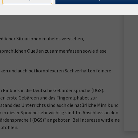
edlicher Situationen mühelos verstehen,
sprachlichen Quellen zusammenfassen sowie diese
ücken und auch bei komplexeren Sachverhalten feinere
 Einblick in die Deutsche Gebärdensprache (DGS).
rnen erste Gebärden und das Fingeralphabet zur
and des Unterrichts sind auch die natürliche Mimik und
in dieser Sprache sehr wichtig sind. Im Anschluss an den
rdensprache I (DGS)" angeboten. Bei Interesse wird eine
mpfohlen.