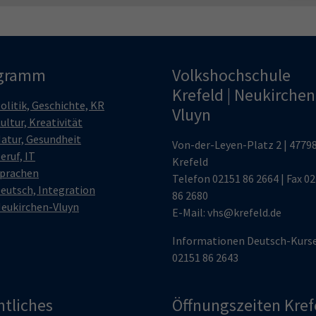
gramm
Volkshochschule
Krefeld | Neukirchen
olitik, Geschichte, KR
Vluyn
ultur, Kreativität
atur, Gesundheit
Von-der-Leyen-Platz 2 | 4779
eruf, IT
Krefeld
prachen
Telefon
02151 86 2664
| Fax 0
eutsch, Integration
86 2680
eukirchen-Vluyn
E-Mail:
vhs@krefeld.de
Informationen Deutsch-Kurs
02151 86 2643
htliches
Öffnungszeiten Kref