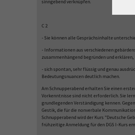
sinngebend verknüpfen.
C 2
- Sie können alle Gesprächsinhalte unterschi
- Informationen aus verschiedenen gebärden
zusammenhängend begründen und erklären,
- sich spontan, sehr flüssig und genau ausdr
Bedeutungsnuancen deutlich machen.
Am Schnupperabend erhalten Sie einen ersten
Vorkenntnisse sind nicht erforderlich. Sie le
grundlegenden Verständigung kennen. Gegenst
Gestik, die für die nonverbale Kommunikation 
Schnupperabend wird der Kurs "Deutsche Gebä
frühzeitige Anmeldung für den DGS I-Kurs e