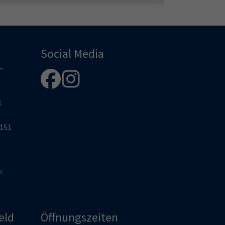
Social Media
-
8
2151
e:
eld
Öffnungszeiten