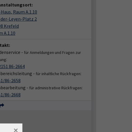
anstaltungsort:
Haus, Raum A.1.10
der-Leyen-Platz 2
8 Krefeld
 A.1.10
takt:
enservice -
für Anmeldungen und Fragen zur
:
ung
2151 86-2664
bereichsleitung -
:
für inhaltliche Rückfragen
51/86-2658
hbearbeitung -
:
für administrative Rückfragen
51/86-2668
×