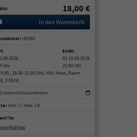
18,00
€
ühr:
In den Warenkorb
snummer:
I41001
t:
Ende:
15.09.2026
Di. 15.09.2026
0 Uhr
21:00 Uhr
 15.09., 18.30-21.00 Uhr, VHS-Haus, Raum
10, 3 UStd.
| 3 Unterrichtseinheiten
tze:
min. 7 / max. 14
ent*in:
inna Mathias