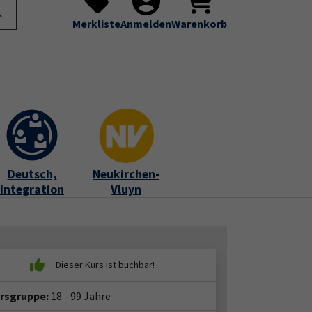
te
Programm
Über uns
Service
Submenu for "Programm"
Submenu for "Über uns"
Submenu for "Servic
Merkliste
Anmelden
Warenkorb
Deutsch,
Neukirchen-
Integration
Vluyn
ersgruppe:
18 - 99 Jahre