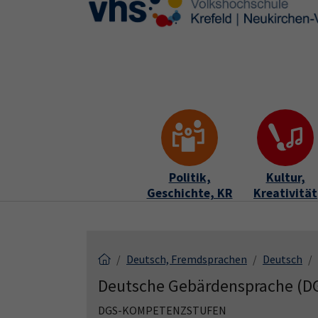
Skip to main content
Skip to page footer
Politik,
Kultur,
Geschichte, KR
Kreativität
Deutsch, Fremdsprachen
Deutsch
Deutsche Gebärdensprache (D
DGS-KOMPETENZSTUFEN