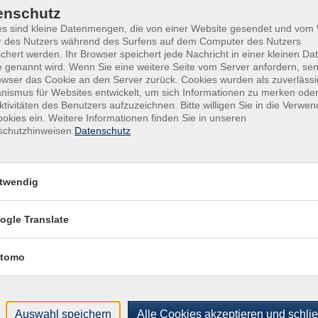
zu konkreten Themen sowie Fachdiskussionen im eigenen
enschutz
es sind kleine Datenmengen, die von einer Website gesendet und vo
r des Nutzers während des Surfens auf dem Computer des Nutzers
d, sodass ein normales Gespräch mit MuttersprachlerInnen
chert werden. Ihr Browser speichert jede Nachricht in einer kleinen Dat
 genannt wird. Wenn Sie eine weitere Seite vom Server anfordern, se
owser das Cookie an den Server zurück. Cookies wurden als zuverlässi
ismus für Websites entwickelt, um sich Informationen zu merken oder
und detailliert
ktivitäten des Benutzers aufzuzeichnen. Bitte willigen Sie in die Verwe
okies ein. Weitere Informationen finden Sie in unseren
den eigenen Standpunkt erläutern.
schutzhinweisen.
Datenschutz
twendig
voller, längerer Texte verstehen und Bedeutungen erfassen,
ogle Translate
tomo
ne öfter erkennbar nach Gebärden suchen zu müssen - im
 Studium,
 komplexen Sachverhalten äußern und Inhalte entsprechend
Auswahl speichern
Alle Cookies akzeptieren und schli