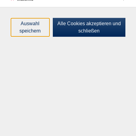
Dieser Kurs richten sich an Kursteilnehmende der
Niveaustufen B2/C1. Behandelt werden
grammatikalische Strukturen, die immer wieder zu
Auswahl
Alle Cookies akzeptieren und
Schwierigkeiten führen. Anhand von ausgewählten
speichern
schließen
Übungen und Texten aus dem Berufsleben und der
Alltagssprache erlangen Sie spürbar mehr Sicherheit
im Umgang mit den Regeln der deutschen Grammatik.
Zusätzlich werden verschiedene Bereiche der
deutschen Rechtschreibung behandelt, um die
häufigsten Fehler beim Schreiben zu vermeiden und
mehr Freude und Sicherheit im Umgang mit der
deutschen Sprache zu bekommen. Sie lernen und
wiederholen die Grundregeln der Groß- und
Kleinschreibung, die wichtigsten Wortarten, Satz- und
Zeichenlehre und Weiteres. Das erworbene Wissen wird
anhand von Briefen und Diktaten überprüft.
Unterrichtsmaterial kann für einen geringen
Kostenbeitrag im Kurs erworben werden.