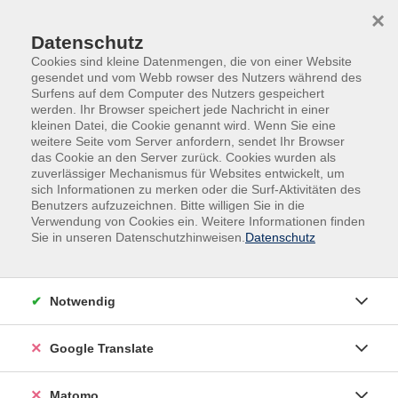
Skip to main content
Skip to page footer
×
Datenschutz
Cookies sind kleine Datenmengen, die von einer Website
gesendet und vom Webb rowser des Nutzers während des
Surfens auf dem Computer des Nutzers gespeichert
werden. Ihr Browser speichert jede Nachricht in einer
kleinen Datei, die Cookie genannt wird. Wenn Sie eine
weitere Seite vom Server anfordern, sendet Ihr Browser
das Cookie an den Server zurück. Cookies wurden als
Deutsch, Fremdsprachen
Deutsch
zuverlässiger Mechanismus für Websites entwickelt, um
Deutsch als Fremdsprache
sich Informationen zu merken oder die Surf-Aktivitäten des
Benutzers aufzuzeichnen. Bitte willigen Sie in die
Deutsche Grammatik (B2/C1) und
Verwendung von Cookies ein. Weitere Informationen finden
Rechtschreibung
Sie in unseren Datenschutzhinweisen.
Datenschutz
Damit Sie sich für den richtigen Kurs anmelden,
empfehlen wird eine Beratung bzw. Einstufung vor der
Notwendig
Anmeldung. Nutzen Sie zum Beispiel folgenden
Einstufungstest online:
Google Translate
www.cornelsen.de/empfehlungen/sprachtest/deutsch-
als-fremdsprache
Matomo